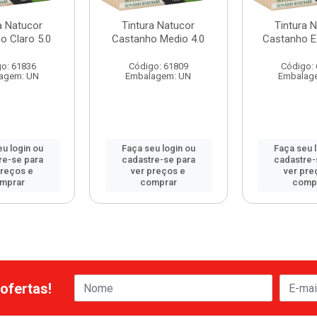
a Natucor
Tintura Natucor
Tintura 
o Claro 5.0
Castanho Medio 4.0
Castanho E
o: 61836
Código: 61809
Código:
agem: UN
Embalagem: UN
Embalag
u login ou
Faça seu login ou
Faça seu 
re-se para
cadastre-se para
cadastre-
preços e
ver preços e
ver pre
mprar
comprar
comp
ofertas!