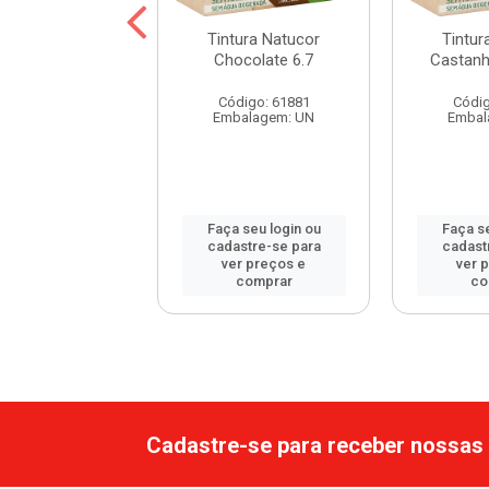
a Natucor Preto
Tintura Natucor
Tintur
zulado 1.7
Chocolate 6.7
Castanh
digo: 61747
Código: 61881
Códig
balagem: UN
Embalagem: UN
Embal
 seu login ou
Faça seu login ou
Faça se
astre-se para
cadastre-se para
cadast
er preços e
ver preços e
ver 
comprar
comprar
co
Cadastre-se para receber nossas 