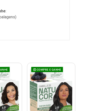
nhe
:
mbalagens)
GANHE
COMPRE E GANHE
COMPRE E GAN