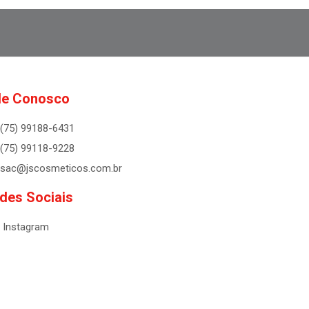
le Conosco
(75) 99188-6431
(75) 99118-9228
sac@jscosmeticos.com.br
des Sociais
Instagram