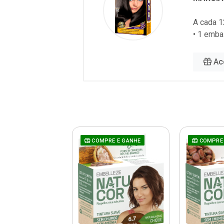
A cada 1
• 1 emba
Ac
RE E GANHE
COMPRE E GANHE
COMPRE 