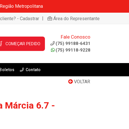
 Região Metropolitana
|
cliente? - Cadastrar
Área do Representante
Fale Conosco

(75) 99188-6431
COMEÇAR PEDIDO
(75) 99118-9228
Boletos
Contato
VOLTAR
a Márcia 6.7 -