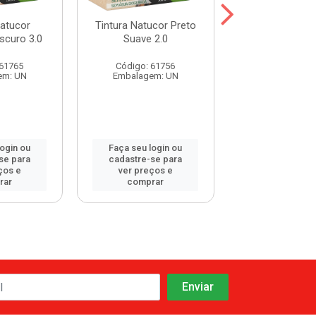
Natucor
Tintura Natucor Preto
Tintura Natuco
scuro 3.0
Suave 2.0
Azulado 1
 61765
Código: 61756
Código: 61
em: UN
Embalagem: UN
Embalagem:
login ou
Faça seu login ou
Faça seu log
se para
cadastre-se para
cadastre-se 
ços e
ver preços e
ver preços
rar
comprar
comprar