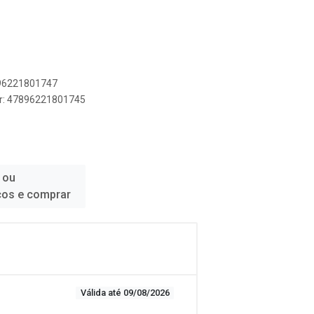
896221801747
er: 47896221801745
 ou
ços e comprar
Válida até 09/08/2026