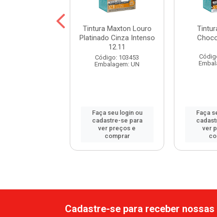
a Maxton Preto
Tintura Maxton Louro
Tintu
atural 2.0
Platinado Cinza Intenso
Choco
12.11
digo: 60846
Códig
Código: 103453
balagem: UN
Embal
Embalagem: UN
 seu login ou
Faça seu login ou
Faça se
astre-se para
cadastre-se para
cadast
er preços e
ver preços e
ver 
comprar
comprar
co
Cadastre-se para receber nossas 