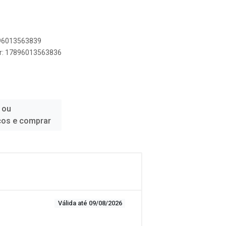
896013563839
er: 17896013563836
 ou
ços e comprar
Válida até 09/08/2026