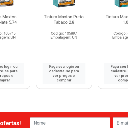
ra Maxton
Tintura Maxton Preto
Tintura Max
late 5.74
Tabaco 2.8
1.
o: 105745
Código: 105897
Código:
agem: UN
Embalagem: UN
Embalag
u login ou
Faça seu login ou
Faça seu 
re-se para
cadastre-se para
cadastre-
preços e
ver preços e
ver pre
mprar
comprar
comp
ofertas!