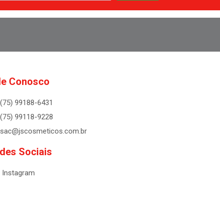
le Conosco
(75) 99188-6431
(75) 99118-9228
sac@jscosmeticos.com.br
des Sociais
Instagram