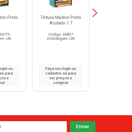
ton Preto
Tintura Maxton Preto
Tintura Maxto
0
Azulado 1.7
Natural 2
 60775
Código: 60837
Código: 60
em: UN
Embalagem: UN
Embalagem:
login ou
Faça seu login ou
Faça seu log
se para
cadastre-se para
cadastre-se 
ços e
ver preços e
ver preços
rar
comprar
comprar