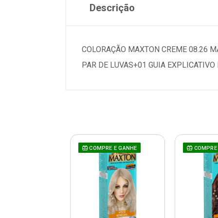
Descrição
COLORAÇÃO MAXTON CREME 08.26 MA
PAR DE LUVAS+01 GUIA EXPLICATIVO
RE E GANHE
COMPRE E GANHE
COMPRE 