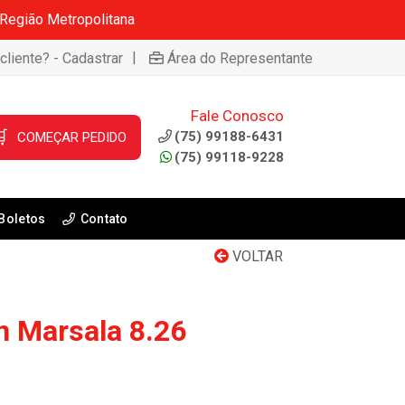
 Região Metropolitana
|
cliente? - Cadastrar
Área do Representante
Fale Conosco

(75) 99188-6431
COMEÇAR PEDIDO
(75) 99118-9228
Boletos
Contato
VOLTAR
n Marsala 8.26