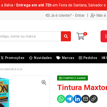
 a Bahia •
Entrega em até 72h
em Feira de Santana, Salvador e
|
Já é cliente? - Entrar
Não é 
0

Promoções
Novidades
Marcas
Pedidos
ON MARSALA 8.26
COMPRE E GANHE
Tintura Maxto