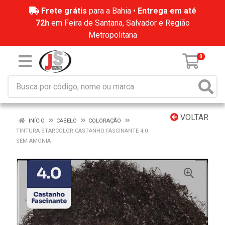
Frete grátis
para a Bahia •
Entrega em até
72h
em Feira de Santana, Salvador e Região
Metropolitana
0
VOLTAR
INÍCIO
CABELO
COLORAÇÃO
TINTURA STARCOLOR CASTANHO FASCINANTE 4.0
SEM AMONIA