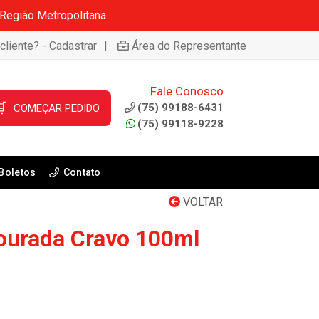
 Região Metropolitana
|
cliente? - Cadastrar
Área do Representante
Fale Conosco

(75) 99188-6431
COMEÇAR PEDIDO
(75) 99118-9228
Boletos
Contato
VOLTAR
ourada Cravo 100ml