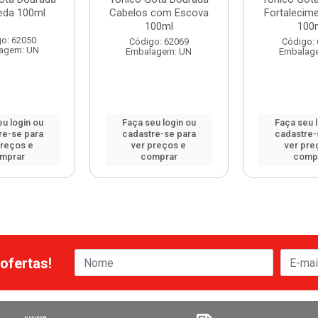
eda 100ml
Cabelos com Escova
Fortalecim
100ml
100
o: 62050
Código: 62069
Código:
agem: UN
Embalagem: UN
Embalag
u login ou
Faça seu login ou
Faça seu 
re-se para
cadastre-se para
cadastre-
preços e
ver preços e
ver pre
mprar
comprar
comp
ofertas!