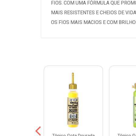
FIOS. COM UMA FÓRMULA QUE PROMO
MAIS RESISTENTES E CHEIOS DE VID
OS FIOS MAIS MACIOS E COM BRILHO
o Fortalecedor
Tônico Gota Dourada
Tônico G