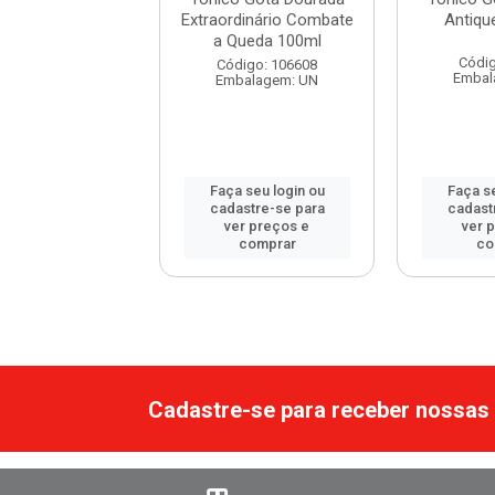
ine S.O.S Bomba
Extraordinário Combate
Antiqu
mento Acele...
a Queda 100ml
Códig
digo: 108662
Código: 106608
Embal
balagem: UN
Embalagem: UN
 seu login ou
Faça seu login ou
Faça se
astre-se para
cadastre-se para
cadast
er preços e
ver preços e
ver 
comprar
comprar
co
Cadastre-se para receber nossas 