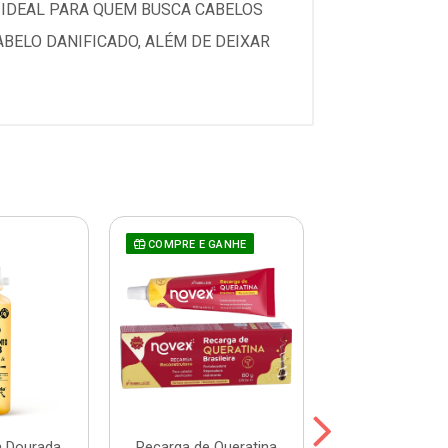
 IDEAL PARA QUEM BUSCA CABELOS
ABELO DANIFICADO, ALÉM DE DEIXAR
COMPRE E GANHE
a Dourada
Recarga de Queratina
Tônico Fortal