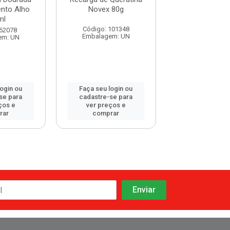
ento Alho
Novex 80g
Salon Line S.O
ml
Crescimento A
Código: 101348
 62078
Código: 108
Embalagem: UN
em: UN
Embalagem:
login ou
Faça seu login ou
Faça seu log
se para
cadastre-se para
cadastre-se 
ços e
ver preços e
ver preços
rar
comprar
comprar