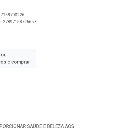
897158700226
er: 27897158726657
 ou
ços e comprar
PORCIONAR SAÚDE E BELEZA AOS