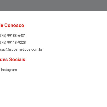
le Conosco
(75) 99188-6431
(75) 99118-9228
sac@jscosmeticos.com.br
des Sociais
Instagram