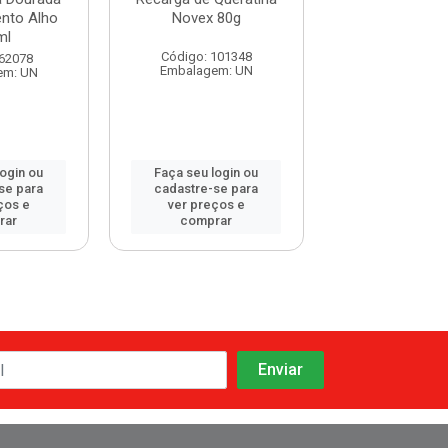
ento Alho
Novex 80g
Salon Line S.O
ml
Crescimento A
Código: 101348
 62078
Código: 108
Embalagem: UN
em: UN
Embalagem:
login ou
Faça seu login ou
Faça seu log
se para
cadastre-se para
cadastre-se 
ços e
ver preços e
ver preços
rar
comprar
comprar