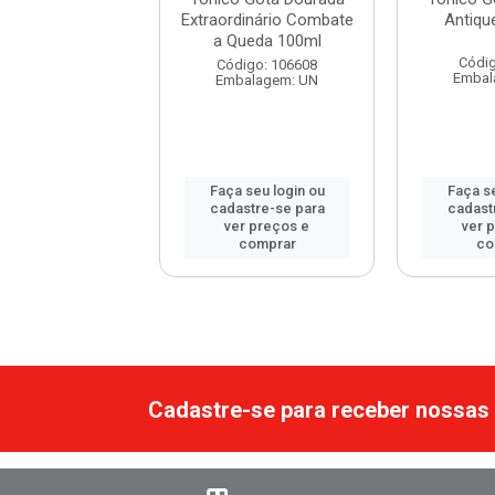
ine S.O.S Bomba
Extraordinário Combate
Antiqu
mento Acele...
a Queda 100ml
Códig
digo: 108662
Código: 106608
Embal
balagem: UN
Embalagem: UN
 seu login ou
Faça seu login ou
Faça se
astre-se para
cadastre-se para
cadast
er preços e
ver preços e
ver 
comprar
comprar
co
Cadastre-se para receber nossas 