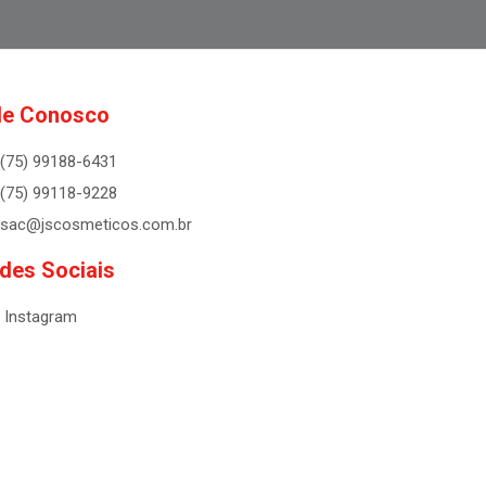
le Conosco
(75) 99188-6431
(75) 99118-9228
sac@jscosmeticos.com.br
des Sociais
Instagram