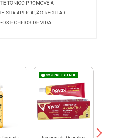
STE TÔNICO PROMOVE A
UE. SUA APLICAÇÃO REGULAR
OS E CHEIOS DE VIDA.
COMPRE E GANHE
a Dourada
Recarga de Queratina
Tônico Fortal