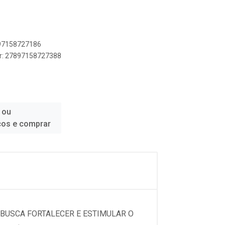
897158727186
er: 27897158727388
 ou
ços e comprar
BUSCA FORTALECER E ESTIMULAR O