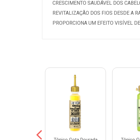
CRESCIMENTO SAUDÁVEL DOS CABEL
REVITALIZAÇÃO DOS FIOS DESDE A R
PROPORCIONA UM EFEITO VISÍVEL DE
o Fortalecedor
Tônico Gota Dourada
Tônico G