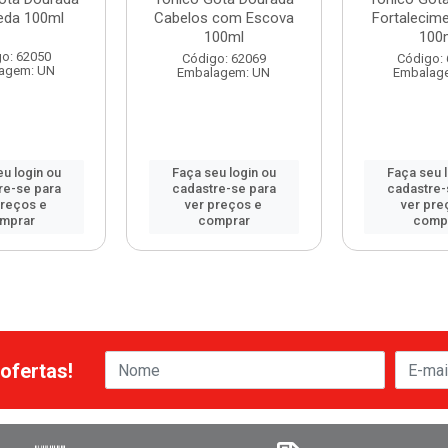
eda 100ml
Cabelos com Escova
Fortalecim
100ml
100
o: 62050
Código: 62069
Código:
agem: UN
Embalagem: UN
Embalag
u login ou
Faça seu login ou
Faça seu 
re-se para
cadastre-se para
cadastre-
preços e
ver preços e
ver pre
mprar
comprar
comp
ofertas!