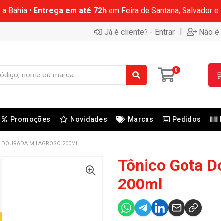
 a Bahia •
Entrega em até 72h
em Feira de Santana, Salvador e
|
Já é cliente? - Entrar
Não é 
0

Promoções
Novidades
Marcas
Pedidos
 DOURADA MILAGROSO 200ML
Tônico Gota D
200ml