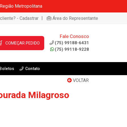
 Região Metropolitana
|
cliente? - Cadastrar
Área do Representante
Fale Conosco

(75) 99188-6431
COMEÇAR PEDIDO
(75) 99118-9228
Boletos
Contato
VOLTAR
ourada Milagroso