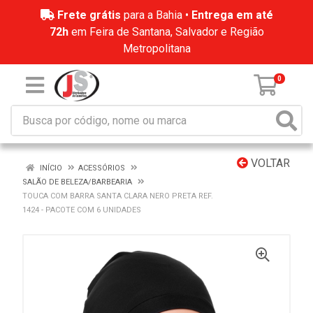
Frete grátis
para a Bahia •
Entrega em até
72h
em Feira de Santana, Salvador e Região
Metropolitana
0
VOLTAR
INÍCIO
ACESSÓRIOS
SALÃO DE BELEZA/BARBEARIA
TOUCA COM BARRA SANTA CLARA NERO PRETA REF.
1424 - PACOTE COM 6 UNIDADES