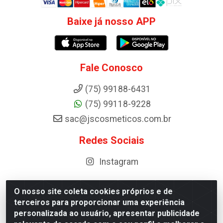
Baixe já nosso APP
Fale Conosco
(75) 99188-6431
(75) 99118-9228
sac@jscosmeticos.com.br
Redes Sociais
Instagram
O nosso site coleta cookies próprios e de
terceiros para proporcionar uma experiência
Distribuidora de Cosméticos Antoneto LTDA - BA-052,
personalizada ao usuário, apresentar publicidade
km 87 - Industrial, Ipirá - BA, 44600-000 - CNPJ