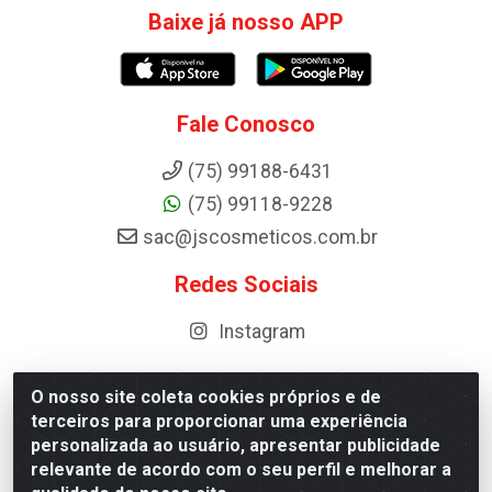
Baixe já nosso APP
Fale Conosco
(75) 99188-6431
(75) 99118-9228
sac@jscosmeticos.com.br
Redes Sociais
Instagram
O nosso site coleta cookies próprios e de
terceiros para proporcionar uma experiência
Distribuidora de Cosméticos Antoneto LTDA - BA-052,
personalizada ao usuário, apresentar publicidade
km 87 - Industrial, Ipirá - BA, 44600-000 - CNPJ
relevante de acordo com o seu perfil e melhorar a
10.984.107/0001-75