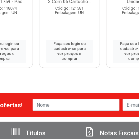
1759 - Pac...
3 Com 05 Cartucho...
Unida
o: 118074
Código: 121581
Código: 
agem: UN
Embalagem: UN
Embalag
u login ou
Faça seu login ou
Faça seu 
re-se para
cadastre-se para
cadastre-
preços e
ver preços e
ver pre
mprar
comprar
comp
ofertas!
Títulos
Notas Fiscais