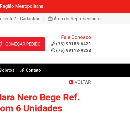
 Região Metropolitana
|
cliente? - Cadastrar
Área do Representante
Fale Conosco

(75) 99188-6431
COMEÇAR PEDIDO
(75) 99118-9228
Boletos
Contato
VOLTAR
lara Nero Bege Ref.
com 6 Unidades