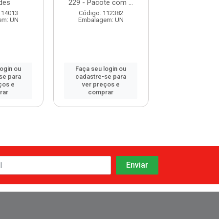
des
229 - Pacote com ...
Código: 108
114013
Código: 112382
Embalagem:
em: UN
Embalagem: UN
login ou
Faça seu login ou
Faça seu log
se para
cadastre-se para
cadastre-se 
ços e
ver preços e
ver preços
rar
comprar
comprar