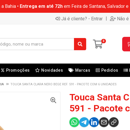
 a Bahia •
Entrega em até 72h
em Feira de Santana, Salvador e
|
Já é cliente? - Entrar
Não é 
0

Promoções
Novidades
Marcas
Pedidos
RIA
TOUCA SANTA CLARA NERO BEGE REF. 591 - PACOTE COM 6 UNIDADES
Touca Santa C
591 - Pacote 