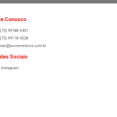
le Conosco
(75) 99188-6431
(75) 99118-9228
sac@jscosmeticos.com.br
des Sociais
Instagram