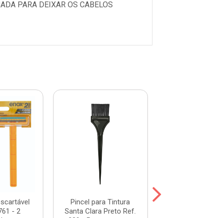
ADA PARA DEIXAR OS CABELOS
scartável
Pincel para Tintura
Touca Santa Cl
761 - 2
Santa Clara Preto Ref.
Preta Ref.