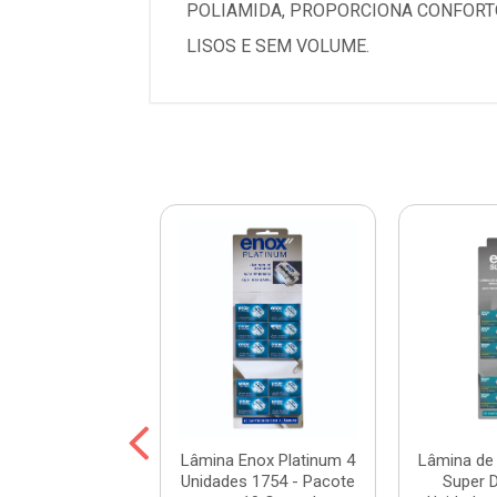
POLIAMIDA, PROPORCIONA CONFORT
LISOS E SEM VOLUME.
anta Clara Nero
Lâmina Enox Platinum 4
Lâmina de
ta Ref. 616
Unidades 1754 - Pacote
Super D