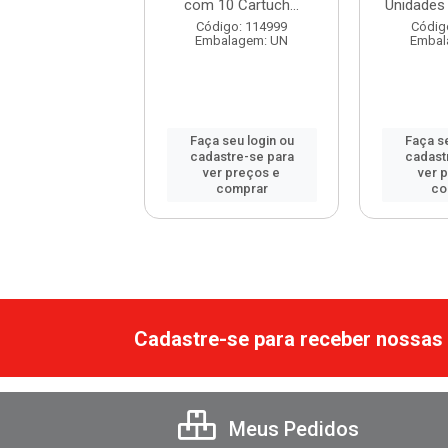
com 10 Cartuch...
Unidades 
digo: 108739
Código: 114999
Códig
balagem: UN
Embalagem: UN
Embal
 seu login ou
Faça seu login ou
Faça se
astre-se para
cadastre-se para
cadast
er preços e
ver preços e
ver 
comprar
comprar
co
Cadastre-se para receber nossas 
Meus Pedidos