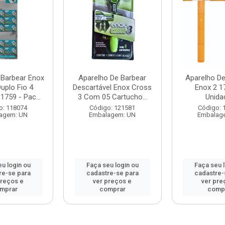
 Barbear Enox
Aparelho De Barbear
Aparelho De
uplo Fio 4
Descartável Enox Cross
Enox 2 1
1759 - Pac...
3 Com 05 Cartucho...
Unida
o: 118074
Código: 121581
Código: 
agem: UN
Embalagem: UN
Embalag
u login ou
Faça seu login ou
Faça seu 
re-se para
cadastre-se para
cadastre-
preços e
ver preços e
ver pre
mprar
comprar
comp