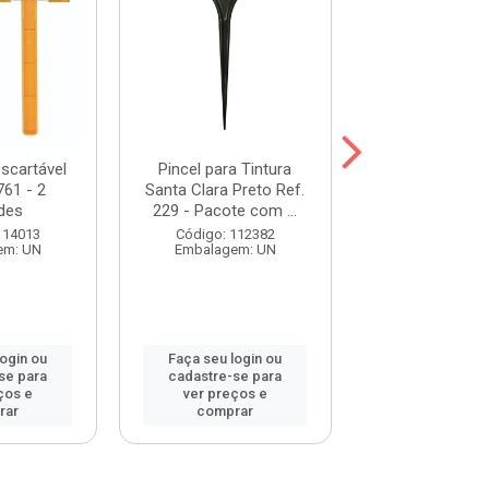
scartável
Pincel para Tintura
Aparelho Desc
761 - 2
Santa Clara Preto Ref.
Enox Gt 2 17
des
229 - Pacote com ...
Unidade
114013
Código: 112382
Código: 108
em: UN
Embalagem: UN
Embalagem:
login ou
Faça seu login ou
Faça seu log
se para
cadastre-se para
cadastre-se 
ços e
ver preços e
ver preços
rar
comprar
comprar