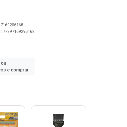
897169206168
er: 77897169296168
 ou
ços e comprar