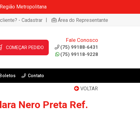
 Região Metropolitana
|
cliente? - Cadastrar
Área do Representante
Fale Conosco

(75) 99188-6431
COMEÇAR PEDIDO
(75) 99118-9228
Boletos
Contato
VOLTAR
ara Nero Preta Ref.