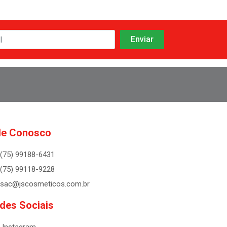
le Conosco
(75) 99188-6431
(75) 99118-9228
sac@jscosmeticos.com.br
des Sociais