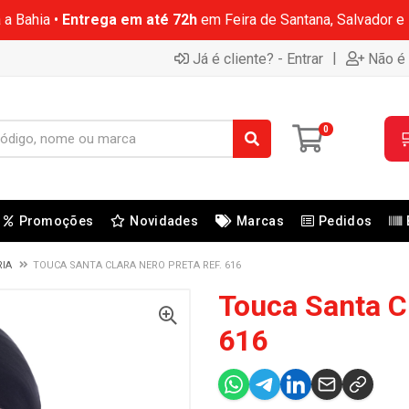
 a Bahia •
Entrega em até 72h
em Feira de Santana, Salvador e
|
Já é cliente? - Entrar
Não é 
0

Promoções
Novidades
Marcas
Pedidos
RIA
TOUCA SANTA CLARA NERO PRETA REF. 616
Touca Santa Cl
616