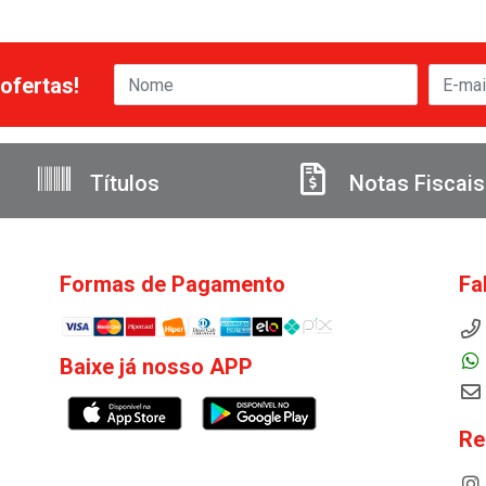
ofertas!
Títulos
Notas Fiscais
Formas de Pagamento
Fa
Baixe já nosso APP
Re