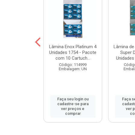
ho Descartável
Lâmina Enox Platinum 4
Lâmina de
Gt 2 1753 - 2
Unidades 1754 - Pacote
Super D
Unidades
com 10 Cartuch...
Unidades 
digo: 108436
Código: 114999
Códig
balagem: UN
Embalagem: UN
Embal
 seu login ou
Faça seu login ou
Faça se
astre-se para
cadastre-se para
cadast
er preços e
ver preços e
ver 
comprar
comprar
co