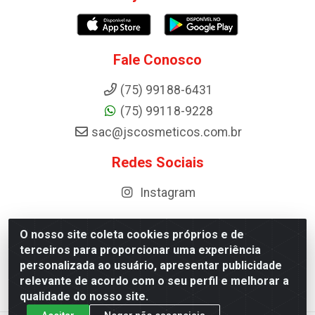
Fale Conosco
(75) 99188-6431
(75) 99118-9228
sac@jscosmeticos.com.br
Redes Sociais
Instagram
O nosso site coleta cookies próprios e de
terceiros para proporcionar uma experiência
Distribuidora de Cosméticos Antoneto LTDA - BA-052,
personalizada ao usuário, apresentar publicidade
km 87 - Industrial, Ipirá - BA, 44600-000 - CNPJ
relevante de acordo com o seu perfil e melhorar a
10.984.107/0001-75
qualidade do nosso site.