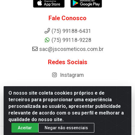
Fale Conosco
(75) 99188-6431
(75) 99118-9228
sac@jscosmeticos.com.br
Redes Sociais
Instagram
O nosso site coleta cookies próprios e de
terceiros para proporcionar uma experiência
Distribuidora de Cosméticos Antoneto LTDA - BA-052,
personalizada ao usuário, apresentar publicidade
km 87 - Industrial, Ipirá - BA, 44600-000 - CNPJ
relevante de acordo com o seu perfil e melhorar a
10.984.107/0001-75
qualidade do nosso site.
Aceitar
Negar não essenciais