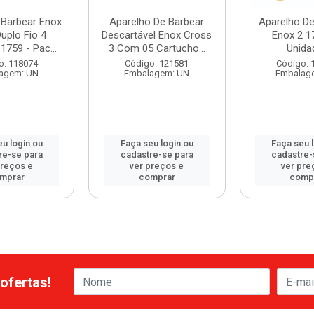
 Barbear Enox
Aparelho De Barbear
Aparelho De
uplo Fio 4
Descartável Enox Cross
Enox 2 1
1759 - Pac...
3 Com 05 Cartucho...
Unida
o: 118074
Código: 121581
Código: 
agem: UN
Embalagem: UN
Embalag
u login ou
Faça seu login ou
Faça seu 
re-se para
cadastre-se para
cadastre-
preços e
ver preços e
ver pre
mprar
comprar
comp
ofertas!