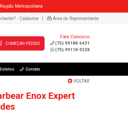
 Região Metropolitana
|
cliente? - Cadastrar
Área do Representante
Fale Conosco

(75) 99188-6431
COMEÇAR PEDIDO
(75) 99118-9228
Boletos
Contato
VOLTAR
arbear Enox Expert
ades