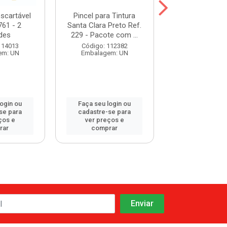
scartável
Pincel para Tintura
Touca Santa Cl
761 - 2
Santa Clara Preto Ref.
Preta Ref.
des
229 - Pacote com ...
Código: 108
114013
Código: 112382
Embalagem:
em: UN
Embalagem: UN
login ou
Faça seu login ou
Faça seu log
se para
cadastre-se para
cadastre-se 
ços e
ver preços e
ver preços
rar
comprar
comprar