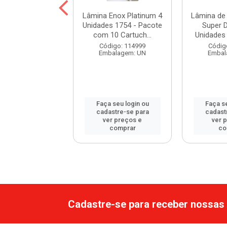
anta Clara Nero
Lâmina Enox Platinum 4
Lâmina de
ta Ref. 616
Unidades 1754 - Pacote
Super D
com 10 Cartuch...
Unidades 
digo: 108739
Código: 114999
Códig
balagem: UN
Embalagem: UN
Embal
 seu login ou
Faça seu login ou
Faça se
astre-se para
cadastre-se para
cadast
er preços e
ver preços e
ver 
comprar
comprar
co
Cadastre-se para receber nossas 