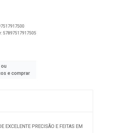
897517917500
er: 57897517917505
 ou
ços e comprar
E EXCELENTE PRECISÃO E FEITAS EM