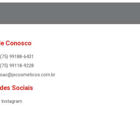
le Conosco
(75) 99188-6431
(75) 99118-9228
sac@jscosmeticos.com.br
des Sociais
Instagram