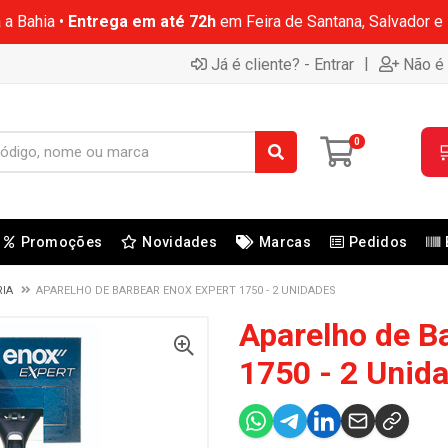
 a Bahia •
Entrega em até 72h
em Feira de Santana, Salvador e
|
Já é cliente? - Entrar
Não é 
0

Promoções
Novidades
Marcas
Pedidos
RIA
APARELHO DE BARBEAR ENOX EXPERT 1750 - 2 UNIDADES
Aparelho de B
1750 - 2 Unid