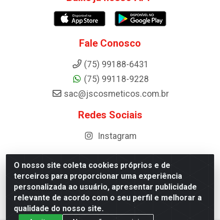
Fale Conosco
(75) 99188-6431
(75) 99118-9228
sac@jscosmeticos.com.br
Redes Sociais
Instagram
O nosso site coleta cookies próprios e de
terceiros para proporcionar uma experiência
Distribuidora de Cosméticos Antoneto LTDA - BA-052,
personalizada ao usuário, apresentar publicidade
km 87 - Industrial, Ipirá - BA, 44600-000 - CNPJ
relevante de acordo com o seu perfil e melhorar a
10.984.107/0001-75
qualidade do nosso site.