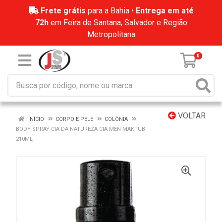
Frete grátis
para a Bahia •
Entrega em até
72h
em Feira de Santana, Salvador e Região
Metropolitana
0
VOLTAR
INÍCIO
CORPO E PELE
COLÔNIA
BODY SPRAY CIA DA NATUREZA CIA MEN MAKTUB
210ML