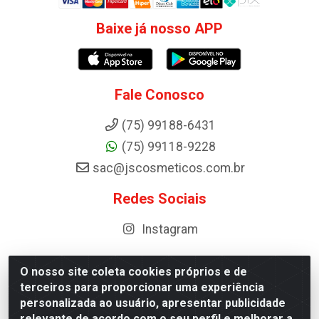
Baixe já nosso APP
Fale Conosco
(75) 99188-6431
(75) 99118-9228
sac@jscosmeticos.com.br
Redes Sociais
Instagram
O nosso site coleta cookies próprios e de
terceiros para proporcionar uma experiência
Distribuidora de Cosméticos Antoneto LTDA - BA-052,
personalizada ao usuário, apresentar publicidade
km 87 - Industrial, Ipirá - BA, 44600-000 - CNPJ
relevante de acordo com o seu perfil e melhorar a
10.984.107/0001-75