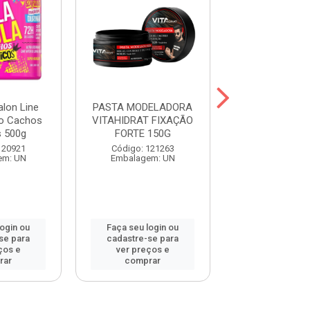
alon Line
PASTA MODELADORA
Hair Spray K
o Cachos
VITAHIDRAT FIXAÇÃO
Fixação Norma
s 500g
FORTE 150G
Código: 15
120921
Código: 121263
Embalagem:
em: UN
Embalagem: UN
login ou
Faça seu login ou
Faça seu log
se para
cadastre-se para
cadastre-se 
ços e
ver preços e
ver preços
rar
comprar
comprar