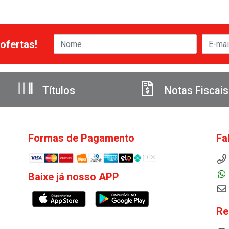
ofertas!
Títulos
Notas Fiscais
Formas de Pagamento
Fa
Baixe já nosso APP
Re