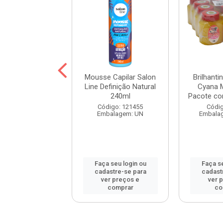
 Spray Karina
Mousse Capilar Salon
Brilhanti
o Normal 400ml
Line Definição Natural
Cyana 
240ml
Pacote com
digo: 15977
Código: 121455
Códig
balagem: UN
Embalagem: UN
Embala
 seu login ou
Faça seu login ou
Faça se
astre-se para
cadastre-se para
cadast
er preços e
ver preços e
ver 
comprar
comprar
co