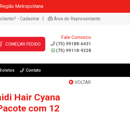
 Região Metropolitana
|
cliente? - Cadastrar
Área do Representante
Fale Conosco

(75) 99188-6431
COMEÇAR PEDIDO
(75) 99118-9228
Boletos
Contato
VOLTAR
idi Hair Cyana
Pacote com 12