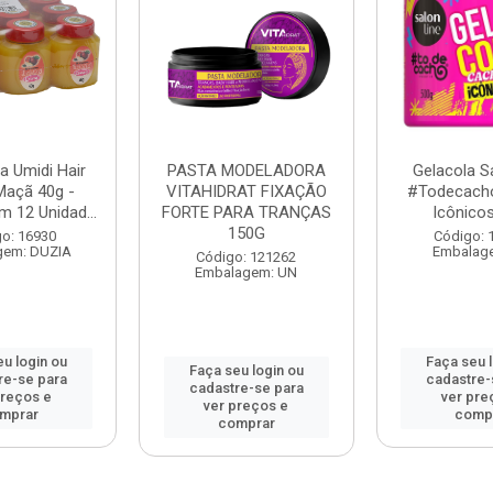
na Umidi Hair
PASTA MODELADORA
Gelacola S
Maçã 40g -
VITAHIDRAT FIXAÇÃO
#Todecach
 12 Unidad...
FORTE PARA TRANÇAS
Icônico
150G
o: 16930
Código: 
gem: DUZIA
Embalag
Código: 121262
Embalagem: UN
u login ou
Faça seu 
Faça seu login ou
re-se para
cadastre-
cadastre-se para
preços e
ver pre
ver preços e
mprar
comp
comprar