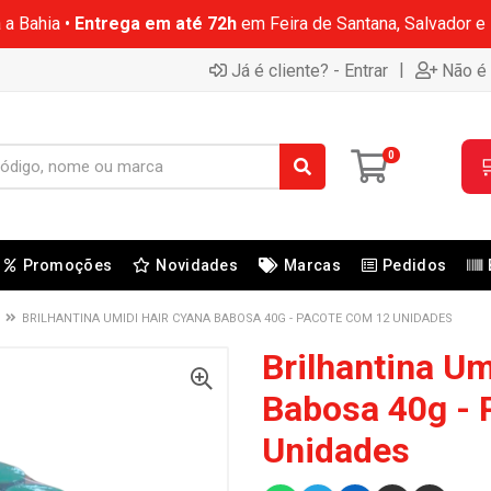
 a Bahia •
Entrega em até 72h
em Feira de Santana, Salvador e
|
Já é cliente? - Entrar
Não é 
0

Promoções
Novidades
Marcas
Pedidos
BRILHANTINA UMIDI HAIR CYANA BABOSA 40G - PACOTE COM 12 UNIDADES
Brilhantina Um
Babosa 40g - 
Unidades