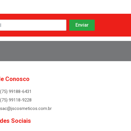
le Conosco
(75) 99188-6431
(75) 99118-9228
sac@jscosmeticos.com.br
des Sociais