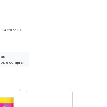
7898472872351
 ou
ços e comprar