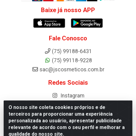
Baixe já nosso APP
Fale Conosco
(75) 99188-6431
(75) 99118-9228
sac@jscosmeticos.com.br
Redes Sociais
Instagram
O nosso site coleta cookies próprios e de
terceiros para proporcionar uma experiência
personalizada ao usuário, apresentar publicidade
Distribuidora de Cosméticos Antoneto LTDA - BA-052, km 87 -
relevante de acordo com o seu perfil e melhorar a
Industrial, Ipirá - BA, 44600-000 - CNPJ 10.984.107/0001-75
qualidade do nosso site.