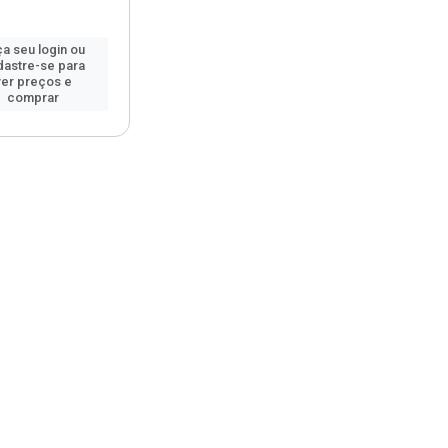
a seu login ou
dastre-se para
ver preços e
comprar