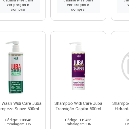
cadastre-se para
cadastre-se para
ca
ver preços e
ver preços e
comprar
comprar
 Wash Widi Care Juba
Shampoo Widi Care Juba
Shampoo
impeza Suave 500ml
Transição Capilar 500ml
Hidrant
Código: 118646
Código: 119426
C
Embalagem: UN
Embalagem: UN
E