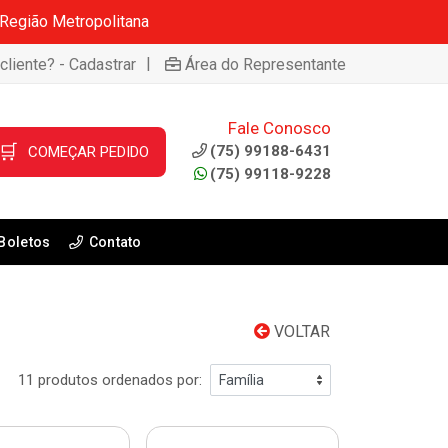
 Região Metropolitana
|
cliente? - Cadastrar
Área do Representante
Fale Conosco
🛒
(75) 99188-6431
COMEÇAR PEDIDO
(75) 99118-9228
Boletos
Contato
VOLTAR
11 produtos ordenados por: