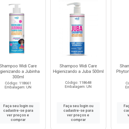
Shampoo Widi Care
Shampoo Widi Care
Sham
igienizando a Jubinha
Higienizando a Juba 500ml
Phyto
300ml
Código: 118648
Código: 118661
C
Embalagem: UN
Embalagem: UN
E
Faça seu login ou
Faça seu login ou
Faç
cadastre-se para
cadastre-se para
ca
ver preços e
ver preços e
comprar
comprar