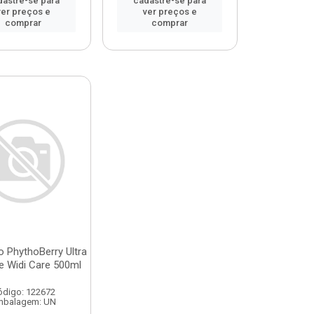
dastre-se para
cadastre-se para
ver preços e
ver preços e
comprar
comprar
 PhythoBerry Ultra
e Widi Care 500ml
ódigo: 122672
mbalagem: UN