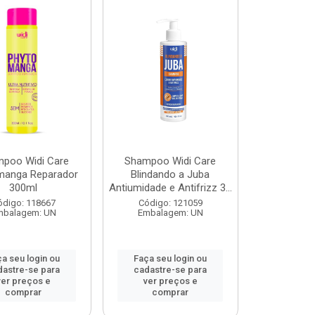
poo Widi Care
Shampoo Widi Care
manga Reparador
Blindando a Juba
300ml
Antiumidade e Antifrizz 3...
ódigo: 118667
Código: 121059
mbalagem: UN
Embalagem: UN
a seu login ou
Faça seu login ou
dastre-se para
cadastre-se para
ver preços e
ver preços e
comprar
comprar