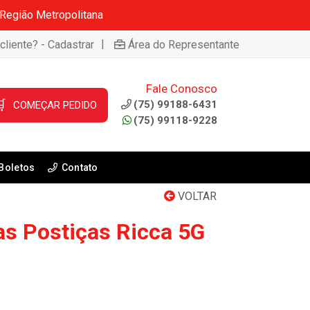
 Região Metropolitana
|
cliente? - Cadastrar
Área do Representante
Fale Conosco

(75) 99188-6431
COMEÇAR PEDIDO
(75) 99118-9228
Boletos
Contato
VOLTAR
as Postiças Ricca 5G