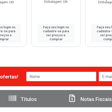
Embalagem: UN
agem: UN
Embalag
u login ou
Faça seu login ou
Faça seu 
re-se para
cadastre-se para
cadastre-
preços e
ver preços e
ver pre
mprar
comprar
comp
ofertas!
Títulos
Notas Fiscais