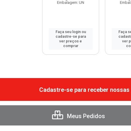
balagem: UN
Embalagem: UN
Embal
 seu login ou
Faça seu login ou
Faça se
astre-se para
cadastre-se para
cadast
er preços e
ver preços e
ver 
comprar
comprar
co
Cadastre-se para receber nossas 
Meus Pedidos