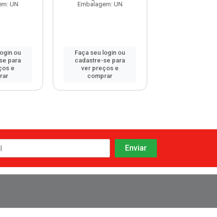
Embalagem:
em: UN
Embalagem: UN
login ou
Faça seu login ou
Faça seu log
se para
cadastre-se para
cadastre-se 
ços e
ver preços e
ver preços
rar
comprar
comprar