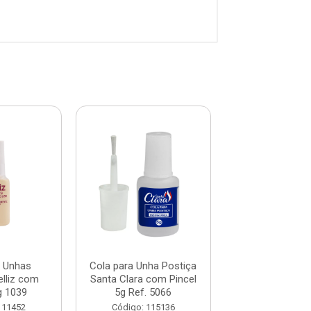
a Unhas
Cola para Unha Postiça
Cola para U
elliz com
Santa Clara com Pincel
Postiças Three
g 1039
5g Ref. 5066
Código: 118
111452
Código: 115136