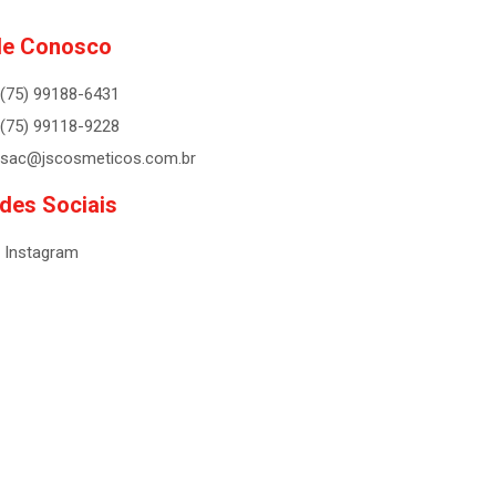
le Conosco
(75) 99188-6431
(75) 99118-9228
sac@jscosmeticos.com.br
des Sociais
Instagram