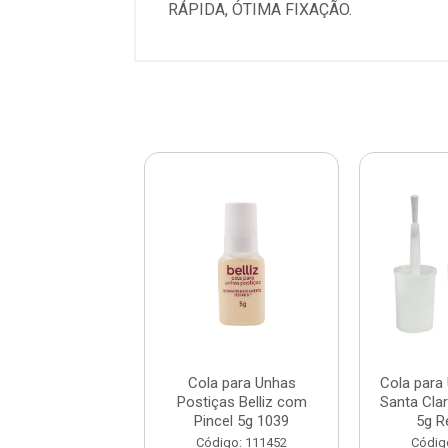
RÁPIDA, ÓTIMA FIXAÇÃO.
a para Unhas
Cola para Unhas
Cola para
as ThreeBond 5g
Postiças Belliz com
Santa Cla
Pincel 5g 1039
5g R
digo: 118954
Código: 111452
Códig