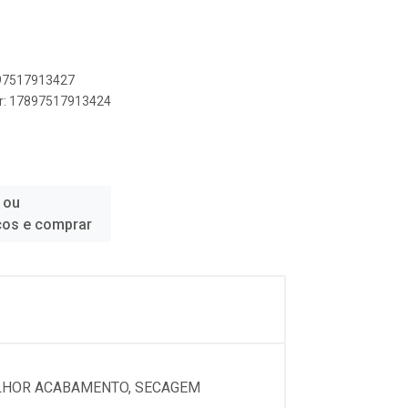
897517913427
er: 17897517913424
 ou
ços e comprar
MELHOR ACABAMENTO, SECAGEM