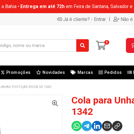
 a Bahia •
Entrega em até 72h
em Feira de Santana, Salvador e
|
Já é cliente? - Entrar
Não é 
0

Promoções
Novidades
Marcas
Pedidos
UNHAS POSTIÇAS RICCA 5G 1342
Cola para Unh
1342