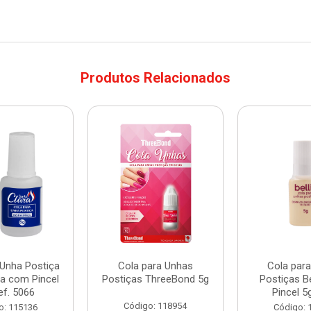
Produtos Relacionados
 Unha Postiça
Cola para Unhas
Cola par
ra com Pincel
Postiças ThreeBond 5g
Postiças B
ef. 5066
Pincel 5
Código: 118954
o: 115136
Código: 