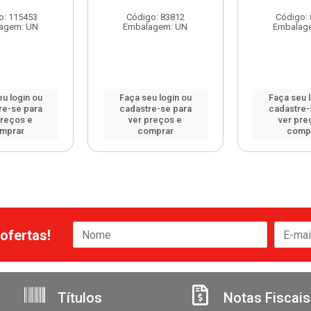
o: 115453
Código: 83812
Código:
agem: UN
Embalagem: UN
Embalag
u login ou
Faça seu login ou
Faça seu 
re-se para
cadastre-se para
cadastre-
preços e
ver preços e
ver pre
mprar
comprar
comp
ofertas!
Títulos
Notas Fiscais