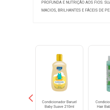
PROFUNDA E NUTRIÇÃO AOS FIOS. SU
MACIOS, BRILHANTES E FÁCEIS DE P
cionador Umidi
Condicionador Baruel
Condicio
Abacate 500ml
Baby Suave 210ml
Hair Ba