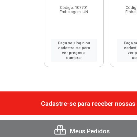
digo: 115492
Código: 107701
Códig
balagem: UN
Embalagem: UN
Embal
 seu login ou
Faça seu login ou
Faça se
astre-se para
cadastre-se para
cadast
er preços e
ver preços e
ver 
comprar
comprar
co
Cadastre-se para receber nossas 
Meus Pedidos