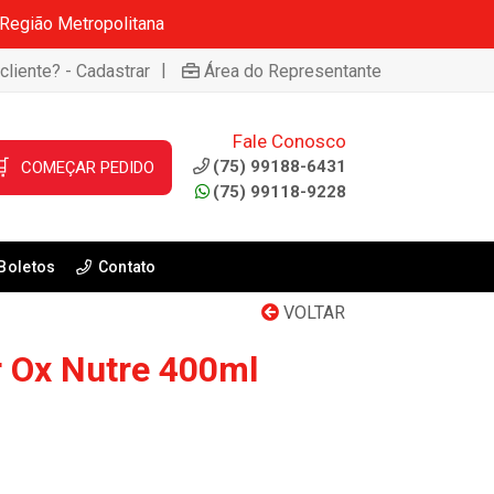
 Região Metropolitana
|
cliente? - Cadastrar
Área do Representante
Fale Conosco

(75) 99188-6431
COMEÇAR PEDIDO
(75) 99118-9228
Boletos
Contato
VOLTAR
 Ox Nutre 400ml