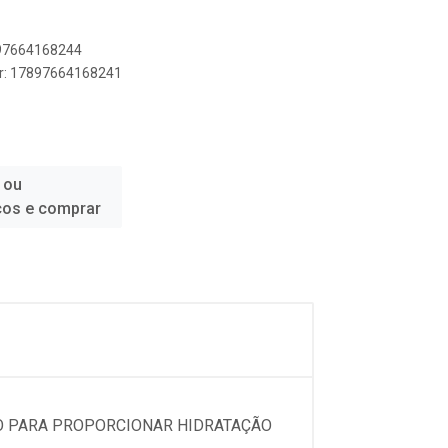
897664168244
er: 17897664168241
 ou
ços e comprar
DO PARA PROPORCIONAR HIDRATAÇÃO