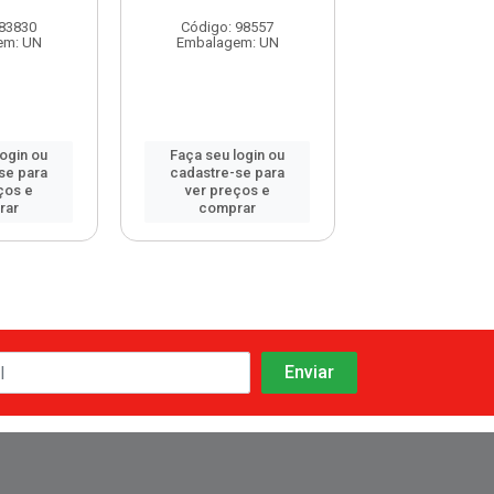
 83830
Código: 98557
Código: 115
em: UN
Embalagem: UN
Embalagem:
login ou
Faça seu login ou
Faça seu log
se para
cadastre-se para
cadastre-se 
ços e
ver preços e
ver preços
rar
comprar
comprar