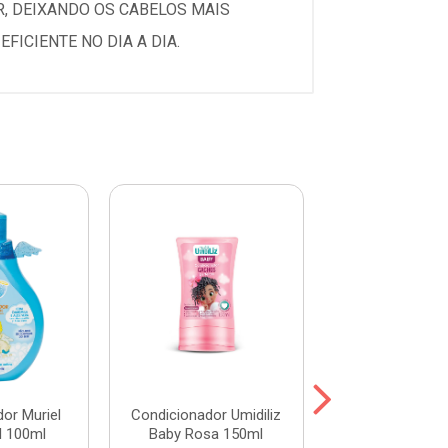
R, DEIXANDO OS CABELOS MAIS
FICIENTE NO DIA A DIA.
or Muriel
Condicionador Umidiliz
Condicionador
l 100ml
Baby Rosa 150ml
Hair Abacate