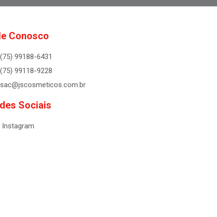
le Conosco
(75) 99188-6431
(75) 99118-9228
sac@jscosmeticos.com.br
des Sociais
Instagram