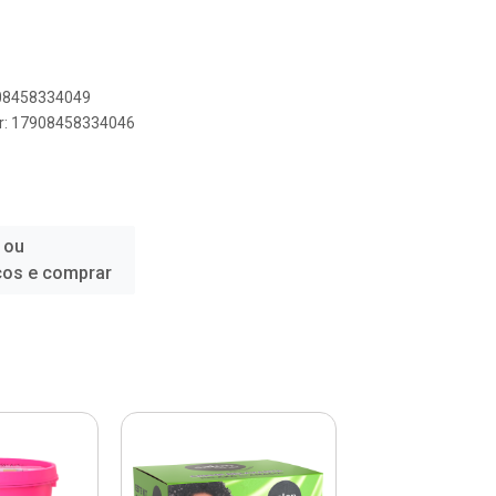
908458334049
er: 17908458334046
 ou
ços e comprar