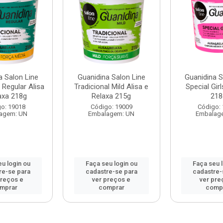
a Salon Line
Guanidina Salon Line
Guanidina S
 Regular Alisa
Tradicional Mild Alisa e
Special Gir
axa 218g
Relaxa 215g
218
o: 19018
Código: 19009
Código:
agem: UN
Embalagem: UN
Embalag
u login ou
Faça seu login ou
Faça seu 
re-se para
cadastre-se para
cadastre-
preços e
ver preços e
ver pre
mprar
comprar
comp