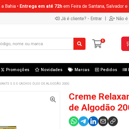
 a Bahia •
Entrega em até 72h
em Feira de Santana, Salvador e
|
Já é cliente? - Entrar
Não é 
0

Promoções
Novidades
Marcas
Pedidos
XANTE S.O.S CACHOS ÓLEO DE ALGODÃO 200G
Creme Relaxan
de Algodão 20