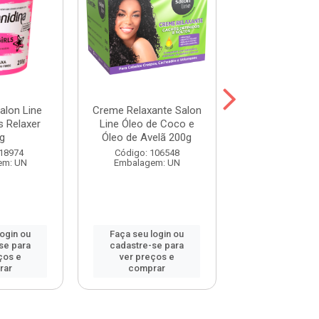
alon Line
Creme Relaxante Salon
Alisante e Re
ls Relaxer
Line Óleo de Coco e
Guanidina Aney
g
Óleo de Avelã 200g
240g
 18974
Código: 106548
Código: 112
em: UN
Embalagem: UN
Embalagem:
login ou
Faça seu login ou
Faça seu log
se para
cadastre-se para
cadastre-se 
ços e
ver preços e
ver preços
rar
comprar
comprar