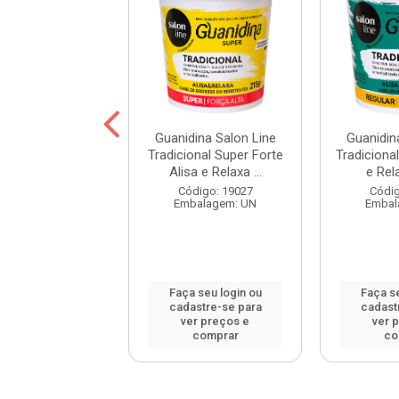
te e Relaxante
Guanidina Salon Line
Guanidin
ina Aney Marcia
Tradicional Super Forte
Tradicional
240g
Alisa e Relaxa ...
e Rel
digo: 112808
Código: 19027
Códig
balagem: UN
Embalagem: UN
Embal
 seu login ou
Faça seu login ou
Faça se
astre-se para
cadastre-se para
cadast
er preços e
ver preços e
ver 
comprar
comprar
co