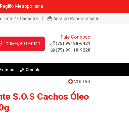
 Região Metropolitana
|
cliente? - Cadastrar
Área do Representante
Fale Conosco

(75) 99188-6431
COMEÇAR PEDIDO
(75) 99118-9228
Boletos
Contato
VOLTAR
te S.O.S Cachos Óleo
0g