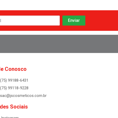
le Conosco
(75) 99188-6431
(75) 99118-9228
sac@jscosmeticos.com.br
des Sociais