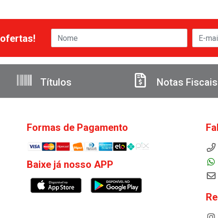
ofertas!
Títulos
Notas Fiscais
Formas de Pagamento
Fa
Baixe já nosso APP
Re