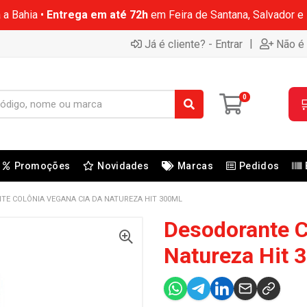
 a Bahia •
Entrega em até 72h
em Feira de Santana, Salvador e
|
Já é cliente? - Entrar
Não é 
0

Promoções
Novidades
Marcas
Pedidos
E COLÔNIA VEGANA CIA DA NATUREZA HIT 300ML
Desodorante C
Natureza Hit 