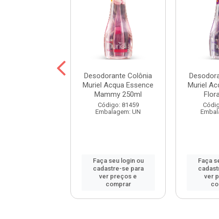
e Colônia Baby
Desodorante Colônia
Desodora
el Azul 100ml
Muriel Acqua Essence
Muriel A
Mammy 250ml
Flor
digo: 84125
Código: 81459
Códig
balagem: UN
Embalagem: UN
Embal
 seu login ou
Faça seu login ou
Faça se
astre-se para
cadastre-se para
cadast
er preços e
ver preços e
ver 
comprar
comprar
co