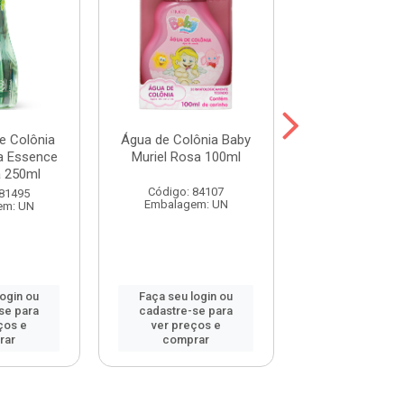
e Colônia
Água de Colônia Baby
Água de Colôn
a Essence
Muriel Rosa 100ml
Muriel Azul 
 250ml
Código: 84107
Código: 84
 81495
Embalagem: UN
Embalagem:
em: UN
login ou
Faça seu login ou
Faça seu log
se para
cadastre-se para
cadastre-se 
ços e
ver preços e
ver preços
rar
comprar
comprar