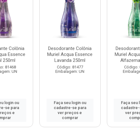
nte Colônia
Desodorante Colônia
Desodorant
cqua Essence
Muriel Acqua Essence
Muriel Acqu
al 250ml
Lavanda 250ml
Alfazema
o: 81468
Código: 81477
Código:
agem: UN
Embalagem: UN
Embalag
u login ou
Faça seu login ou
Faça seu 
re-se para
cadastre-se para
cadastre-
preços e
ver preços e
ver pre
mprar
comprar
comp