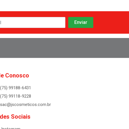
le Conosco
(75) 99188-6431
(75) 99118-9228
sac@jscosmeticos.com.br
des Sociais