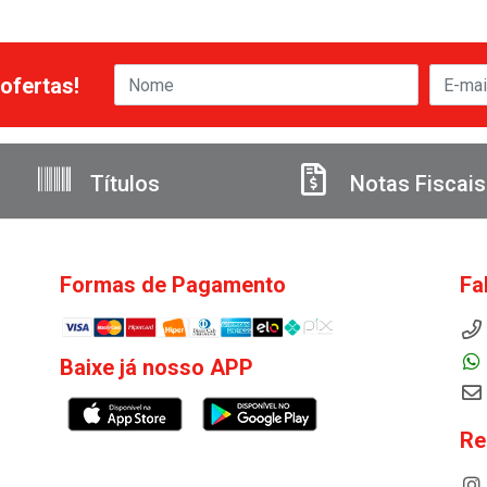
ofertas!
Títulos
Notas Fiscais
Formas de Pagamento
Fa
Baixe já nosso APP
Re