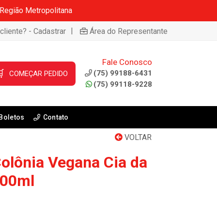
 Região Metropolitana
|
cliente? - Cadastrar
Área do Representante
Fale Conosco

(75) 99188-6431
COMEÇAR PEDIDO
(75) 99118-9228
Boletos
Contato
VOLTAR
olônia Vegana Cia da
300ml