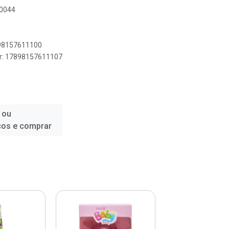
N0044
898157611100
er: 17898157611107
 ou
ços e comprar