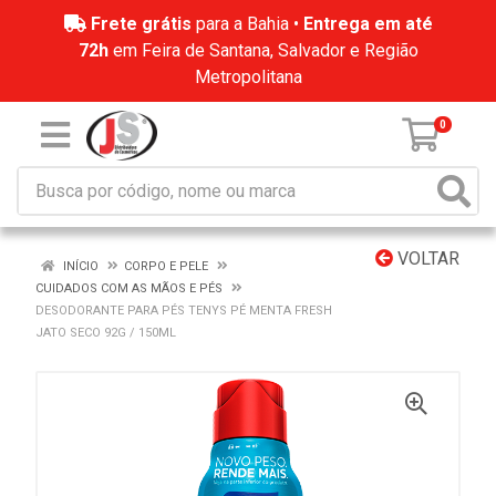
Frete grátis
para a Bahia •
Entrega em até
72h
em Feira de Santana, Salvador e Região
Metropolitana
0
VOLTAR
INÍCIO
CORPO E PELE
CUIDADOS COM AS MÃOS E PÉS
DESODORANTE PARA PÉS TENYS PÉ MENTA FRESH
JATO SECO 92G / 150ML