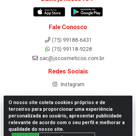
Fale Conosco
(75) 99188-6431
(75) 99118-9228
sac@jscosmeticos.com.br
Redes Sociais
Instagram
O nosso site coleta cookies próprios e de
terceiros para proporcionar uma experiência
Distribuidora de Cosméticos Antoneto LTDA - BA-052,
personalizada ao usuário, apresentar publicidade
km 87 - Industrial, Ipirá - BA, 44600-000 - CNPJ
relevante de acordo com o seu perfil e melhorar a
10.984.107/0001-75
qualidade do nosso site.