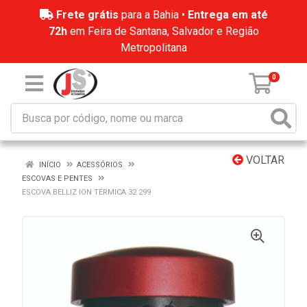
Frete grátis
para a Bahia •
Entrega em até
72h
em Feira de Santana, Salvador e Região
Metropolitana
0
VOLTAR
INÍCIO
ACESSÓRIOS
ESCOVAS E PENTES
ESCOVA BELLIZ ION TÉRMICA 32 299