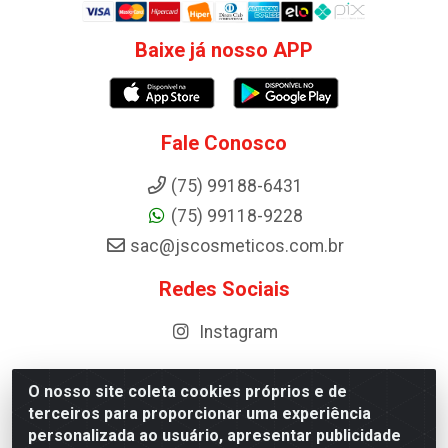
Baixe já nosso APP
Fale Conosco
(75) 99188-6431
(75) 99118-9228
sac@jscosmeticos.com.br
Redes Sociais
Instagram
O nosso site coleta cookies próprios e de
terceiros para proporcionar uma experiência
Distribuidora de Cosméticos Antoneto LTDA - BA-052,
personalizada ao usuário, apresentar publicidade
km 87 - Industrial, Ipirá - BA, 44600-000 - CNPJ