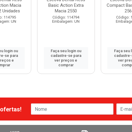
ction Macia
Basic Action Extra
Compact Bas
2 Unidades
Macia 2550
256
o: 114795
Código: 114794
Código: 
agem: UN
Embalagem: UN
Embalag
u login ou
Faça seu login ou
Faça seu 
re-se para
cadastre-se para
cadastre-
preços e
ver preços e
ver pre
mprar
comprar
comp
ofertas!