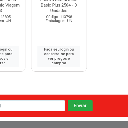
ic Viagem
Basic Plus 2564 - 3
Basic Action
3
Unidades
2552
113805
Código: 113798
Código: 116
em: UN
Embalagem: UN
Embalagem:
login ou
Faça seu login ou
Faça seu log
se para
cadastre-se para
cadastre-se 
ços e
ver preços e
ver preços
rar
comprar
comprar