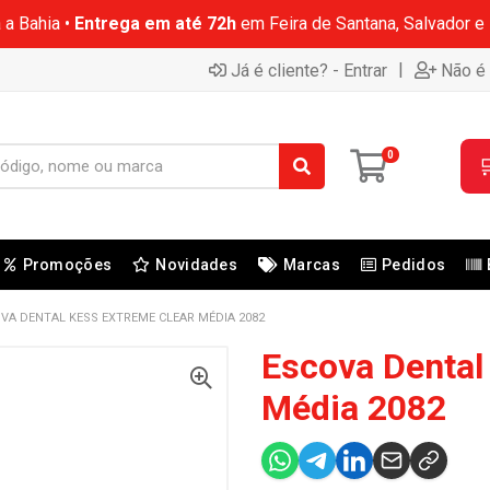
 a Bahia •
Entrega em até 72h
em Feira de Santana, Salvador e
|
Já é cliente? - Entrar
Não é 
0

Promoções
Novidades
Marcas
Pedidos
VA DENTAL KESS EXTREME CLEAR MÉDIA 2082
Escova Dental
Média 2082