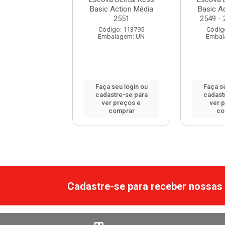
 Action Macia
Basic Action Média
Basic A
2552
2551
2549 - 
digo: 116498
Código: 113795
Códig
balagem: UN
Embalagem: UN
Embal
 seu login ou
Faça seu login ou
Faça se
astre-se para
cadastre-se para
cadast
er preços e
ver preços e
ver 
comprar
comprar
co
Cadastre-se para receber nossas 