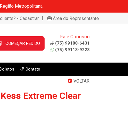
 Região Metropolitana
|
cliente? - Cadastrar
Área do Representante
Fale Conosco

(75) 99188-6431
COMEÇAR PEDIDO
(75) 99118-9228
Boletos
Contato
VOLTAR
 Kess Extreme Clear