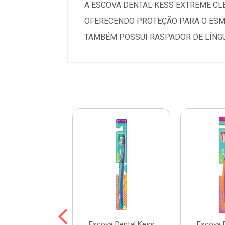
A ESCOVA DENTAL KESS EXTREME CL
OFERECENDO PROTEÇÃO PARA O ESMA
TAMBÉM POSSUI RASPADOR DE LÍNGU
a Dental Kess
Escova Dental Kess
Escova 