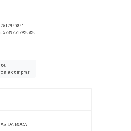
897517920821
er: 57897517920826
 ou
ços e comprar
IAS DA BOCA.