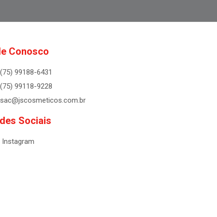
le Conosco
(75) 99188-6431
(75) 99118-9228
sac@jscosmeticos.com.br
des Sociais
Instagram