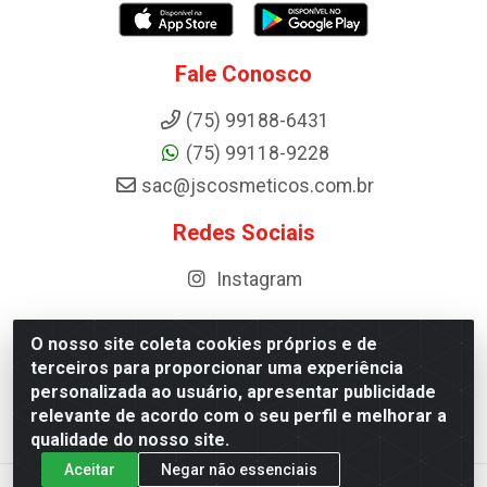
Fale Conosco
(75) 99188-6431
(75) 99118-9228
sac@jscosmeticos.com.br
Redes Sociais
Instagram
O nosso site coleta cookies próprios e de
terceiros para proporcionar uma experiência
Distribuidora de Cosméticos Antoneto LTDA - BA-052,
personalizada ao usuário, apresentar publicidade
km 87 - Industrial, Ipirá - BA, 44600-000 - CNPJ
relevante de acordo com o seu perfil e melhorar a
10.984.107/0001-75
qualidade do nosso site.
Aceitar
Negar não essenciais