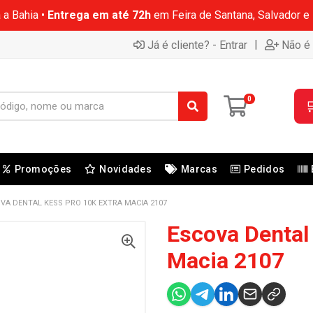
 a Bahia •
Entrega em até 72h
em Feira de Santana, Salvador e
|
Já é cliente? - Entrar
Não é 
0

Promoções
Novidades
Marcas
Pedidos
VA DENTAL KESS PRO 10K EXTRA MACIA 2107
Escova Dental
Macia 2107