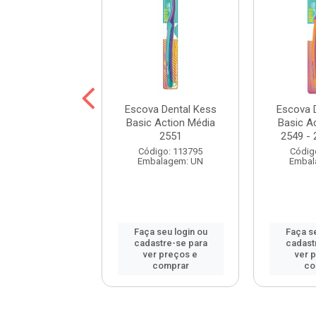
a Dental Kess
Escova Dental Kess
Escova 
 Action Macia
Basic Action Média
Basic A
2552
2551
2549 - 
digo: 116498
Código: 113795
Códig
balagem: UN
Embalagem: UN
Embal
 seu login ou
Faça seu login ou
Faça se
astre-se para
cadastre-se para
cadast
er preços e
ver preços e
ver 
comprar
comprar
co