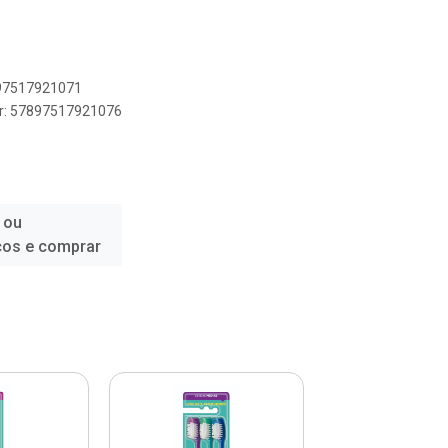
897517921071
er: 57897517921076
 ou
ços e comprar