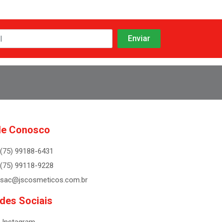
le Conosco
(75) 99188-6431
(75) 99118-9228
sac@jscosmeticos.com.br
des Sociais