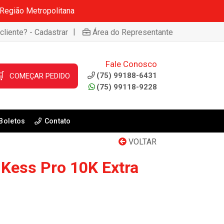
 Região Metropolitana
|
cliente? - Cadastrar
Área do Representante
Fale Conosco

(75) 99188-6431
COMEÇAR PEDIDO
(75) 99118-9228
Boletos
Contato
VOLTAR
 Kess Pro 10K Extra