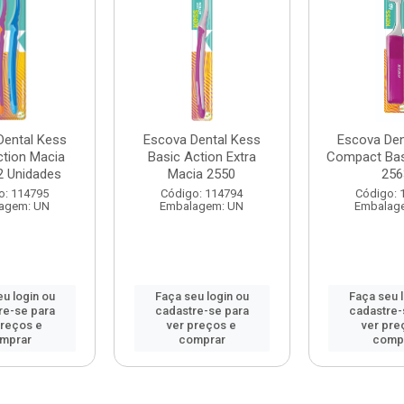
Dental Kess
Escova Dental Kess
Escova Den
ction Macia
Basic Action Extra
Compact Bas
2 Unidades
Macia 2550
256
o: 114795
Código: 114794
Código: 
agem: UN
Embalagem: UN
Embalag
u login ou
Faça seu login ou
Faça seu 
re-se para
cadastre-se para
cadastre-
preços e
ver preços e
ver pre
mprar
comprar
comp