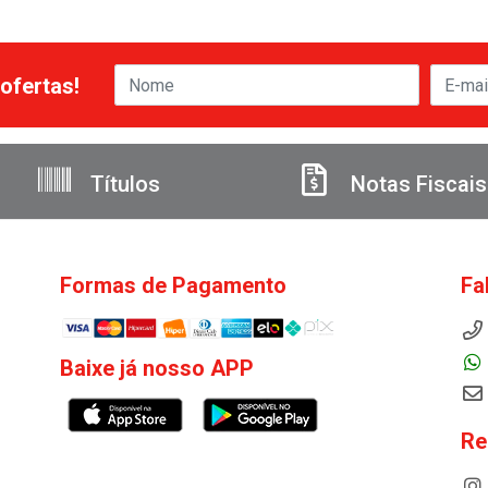
ofertas!
Títulos
Notas Fiscais
Formas de Pagamento
Fa
Baixe já nosso APP
Re