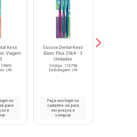
tal Kess
Escova Dental Kess
Escova Denta
ic Viagem
Basic Plus 2564 - 3
Basic Action
3
Unidades
2552
113805
Código: 113798
Código: 116
em: UN
Embalagem: UN
Embalagem:
login ou
Faça seu login ou
Faça seu log
se para
cadastre-se para
cadastre-se 
ços e
ver preços e
ver preços
rar
comprar
comprar