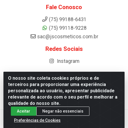
Fale Conosco
(75) 99188-6431
(75) 99118-9228
sac@jscosmeticos.com.br
Redes Sociais
Instagram
O nosso site coleta cookies próprios e de
terceiros para proporcionar uma experiência
Distribuidora de Cosméticos Antoneto LTDA - BA-052,
personalizada ao usuário, apresentar publicidade
km 87 - Industrial, Ipirá - BA, 44600-000 - CNPJ
relevante de acordo com o seu perfil e melhorar a
10.984.107/0001-75
qualidade do nosso site.
Aceitar
Negar não essenciais
Preferências de Cookies