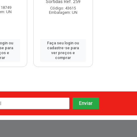
Sortidas Ref. 259
118749
Código: 114
Código: 43615
em: UN
Embalagem:
Embalagem: UN
login ou
Faça seu login ou
Faça seu log
se para
cadastre-se para
cadastre-se 
ços e
ver preços e
ver preços
rar
comprar
comprar