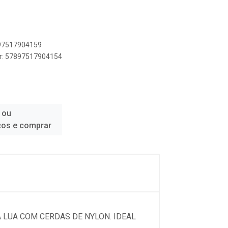
897517904159
er: 57897517904154
 ou
ços e comprar
 LUA COM CERDAS DE NYLON. IDEAL