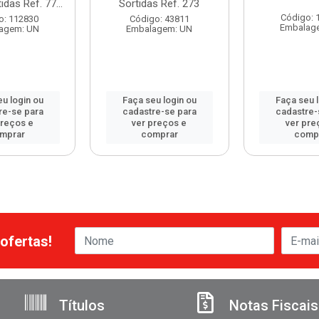
das Ref. 77...
Sortidas Ref. 273
Código: 
o: 112830
Código: 43811
Embalag
agem: UN
Embalagem: UN
u login ou
Faça seu login ou
Faça seu 
re-se para
cadastre-se para
cadastre-
preços e
ver preços e
ver pre
mprar
comprar
comp
ofertas!
Títulos
Notas Fiscais