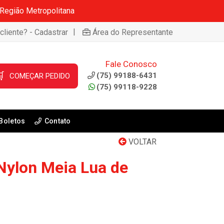
 Região Metropolitana
|
cliente? - Cadastrar
Área do Representante
Fale Conosco

(75) 99188-6431
COMEÇAR PEDIDO
(75) 99118-9228
Boletos
Contato
VOLTAR
Nylon Meia Lua de