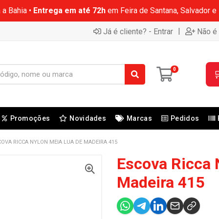
 a Bahia •
Entrega em até 72h
em Feira de Santana, Salvador e
|
Já é cliente? - Entrar
Não é 
0

Promoções
Novidades
Marcas
Pedidos
COVA RICCA NYLON MEIA LUA DE MADEIRA 415
Escova Ricca 
Madeira 415