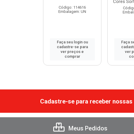
Cores Sorti
digo: 114662
Código: 114616
Códig
balagem: UN
Embalagem: UN
Embal
 seu login ou
Faça seu login ou
Faça se
astre-se para
cadastre-se para
cadast
er preços e
ver preços e
ver 
comprar
comprar
co
Cadastre-se para receber nossas 
Meus Pedidos