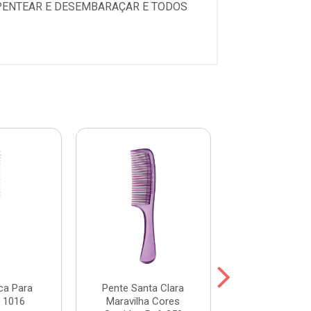
PENTEAR E DESEMBARAÇAR E TODOS
ca Para
Pente Santa Clara
Pente Enox Ma
 1016
Maravilha Cores
Oval 35