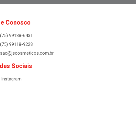
le Conosco
(75) 99188-6431
(75) 99118-9228
sac@jscosmeticos.com.br
des Sociais
Instagram