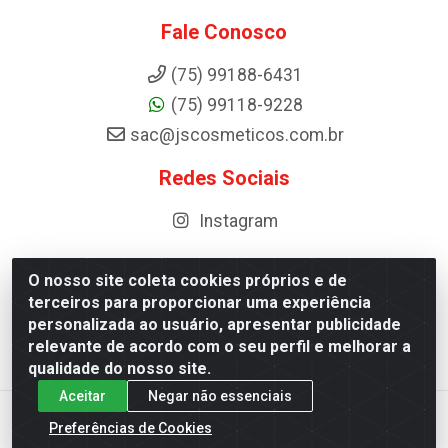
Fale Conosco
(75) 99188-6431
(75) 99118-9228
sac@jscosmeticos.com.br
Redes Sociais
Instagram
O nosso site coleta cookies próprios e de
terceiros para proporcionar uma experiência
Distribuidora de Cosméticos Antoneto LTDA - BA-052,
personalizada ao usuário, apresentar publicidade
km 87 - Industrial, Ipirá - BA, 44600-000 - CNPJ
relevante de acordo com o seu perfil e melhorar a
10.984.107/0001-75
qualidade do nosso site.
Aceitar
Negar não essenciais
Preferências de Cookies