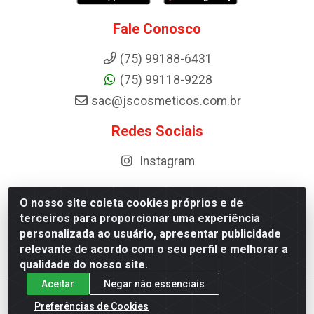
Fale Conosco
(75) 99188-6431
(75) 99118-9228
sac@jscosmeticos.com.br
Redes Sociais
Instagram
O nosso site coleta cookies próprios e de
terceiros para proporcionar uma experiência
Distribuidora de Cosméticos Antoneto LTDA - BA-052,
personalizada ao usuário, apresentar publicidade
km 87 - Industrial, Ipirá - BA, 44600-000 - CNPJ
relevante de acordo com o seu perfil e melhorar a
10.984.107/0001-75
qualidade do nosso site.
Aceitar
Negar não essenciais
Preferências de Cookies