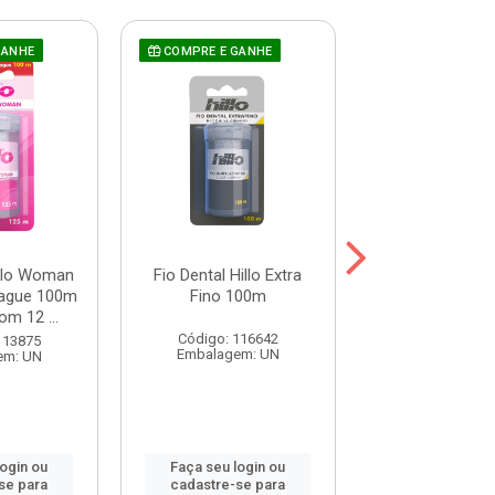
GANHE
COMPRE E GANHE
COMPRE E GAN
illo Woman
Fio Dental Hillo Extra
Fio Dental Hil
ague 100m
Fino 100m
100m
om 12 ...
Código: 116642
Código: 116
113875
Embalagem: UN
Embalagem:
em: UN
login ou
Faça seu login ou
Faça seu log
se para
cadastre-se para
cadastre-se 