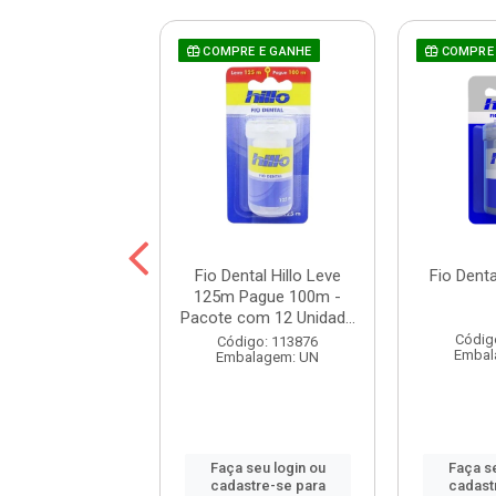
RE E GANHE
COMPRE E GANHE
COMPRE 
tal Hillo Woman
Fio Dental Hillo Leve
Fio Denta
100m
125m Pague 100m -
Pacote com 12 Unidad...
digo: 116757
Códig
Código: 113876
balagem: UN
Embal
Embalagem: UN
 seu login ou
Faça seu login ou
Faça se
astre-se para
cadastre-se para
cadast