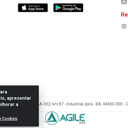
Re
para
io, apresentar
elhorar a
cos Antoneto LTDA - BA-052, km 87 - Industrial, Ipirá - BA, 44600-000 
e Cookies