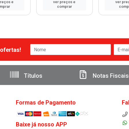
preços e
ver preços e
ver pre
mprar
comprar
comp
ofertas!
Títulos
Notas Fiscais
Formas de Pagamento
Fa
Baixe já nosso APP