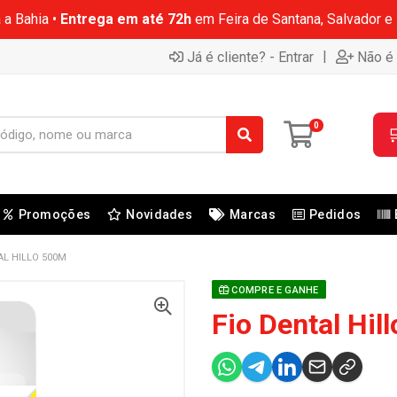
 a Bahia •
Entrega em até 72h
em Feira de Santana, Salvador e
|
Já é cliente? - Entrar
Não é 
0

Promoções
Novidades
Marcas
Pedidos
AL HILLO 500M
COMPRE E GANHE
Fio Dental Hil