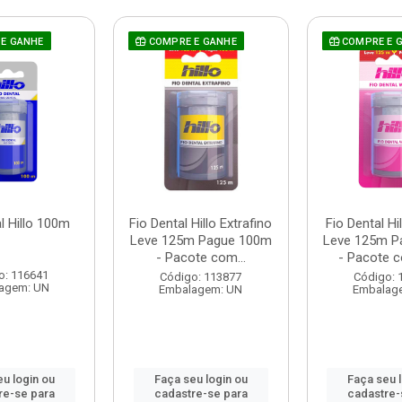
E GANHE
COMPRE E GANHE
COMPRE E 
l Hillo 100m
Fio Dental Hillo Extrafino
Fio Dental H
Leve 125m Pague 100m
Leve 125m P
- Pacote com...
- Pacote c
o: 116641
Código: 113877
Código: 
agem: UN
Embalagem: UN
Embalag
u login ou
Faça seu login ou
Faça seu 
re-se para
cadastre-se para
cadastre-