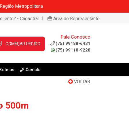
 Região Metropolitana
|
cliente? - Cadastrar
Área do Representante
Fale Conosco

(75) 99188-6431
COMEÇAR PEDIDO
(75) 99118-9228
Boletos
Contato
VOLTAR
lo 500m