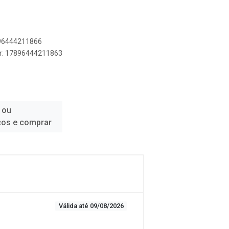
896444211866
er: 17896444211863
 ou
ços e comprar
Válida até 09/08/2026