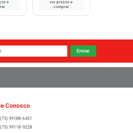
ços e
ver preços e
ver preços
rar
comprar
comprar
le Conosco
(75) 99188-6431
(75) 99118-9228