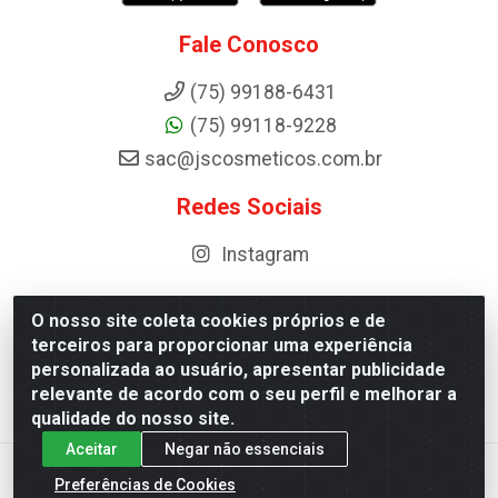
Fale Conosco
(75) 99188-6431
(75) 99118-9228
sac@jscosmeticos.com.br
Redes Sociais
Instagram
O nosso site coleta cookies próprios e de
terceiros para proporcionar uma experiência
Distribuidora de Cosméticos Antoneto LTDA - BA-052,
personalizada ao usuário, apresentar publicidade
km 87 - Industrial, Ipirá - BA, 44600-000 - CNPJ
relevante de acordo com o seu perfil e melhorar a
10.984.107/0001-75
qualidade do nosso site.
Aceitar
Negar não essenciais
Preferências de Cookies