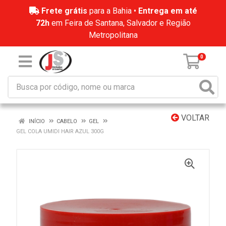
Frete grátis
para a Bahia •
Entrega em até
72h
em Feira de Santana, Salvador e Região
Metropolitana
0
VOLTAR
INÍCIO
CABELO
GEL
GEL COLA UMIDI HAIR AZUL 300G