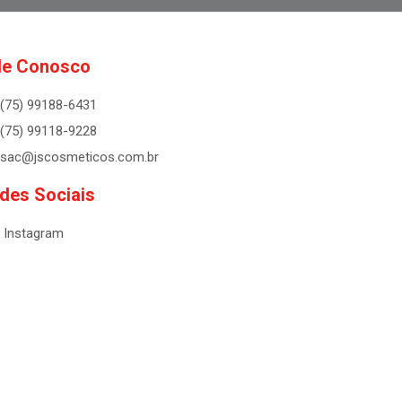
le Conosco
(75) 99188-6431
(75) 99118-9228
sac@jscosmeticos.com.br
des Sociais
Instagram