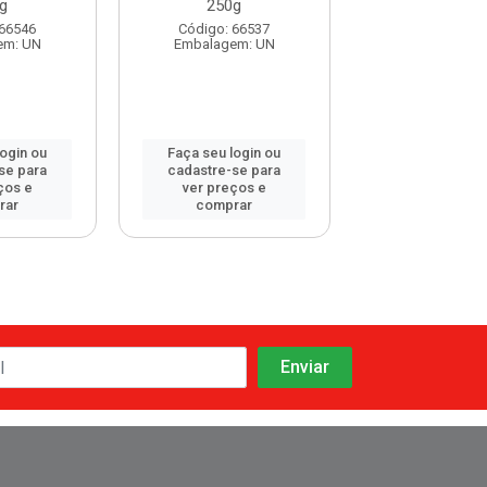
g
250g
Código: 107
 66546
Código: 66537
Embalagem:
em: UN
Embalagem: UN
login ou
Faça seu login ou
Faça seu log
se para
cadastre-se para
cadastre-se 
ços e
ver preços e
ver preços
rar
comprar
comprar