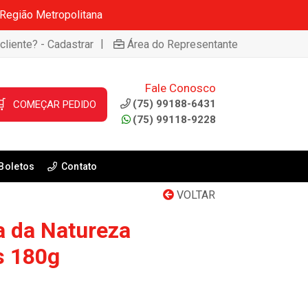
 Região Metropolitana
|
cliente? - Cadastrar
Área do Representante
Fale Conosco

(75) 99188-6431
COMEÇAR PEDIDO
(75) 99118-9228
Boletos
Contato
VOLTAR
a da Natureza
s 180g