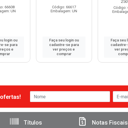
250
o: 66608
Código: 66617
Código:
agem: UN
Embalagem: UN
Embalag
u login ou
Faça seu login ou
Faça seu 
re-se para
cadastre-se para
cadastre-
preços e
ver preços e
ver pre
mprar
comprar
comp
ofertas!
Títulos
Notas Fiscais