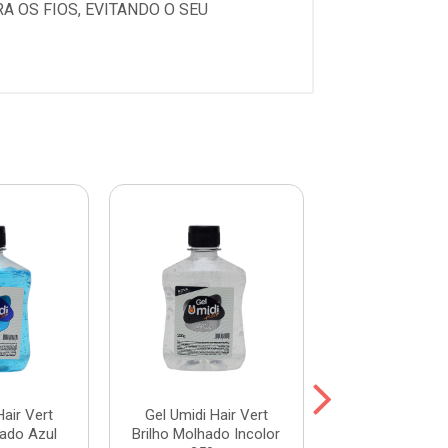
 OS FIOS, EVITANDO O SEU
Hair Vert
Gel Umidi Hair Vert
Gel Cola Umid
hado Azul
Brilho Molhado Incolor
Incolor 3