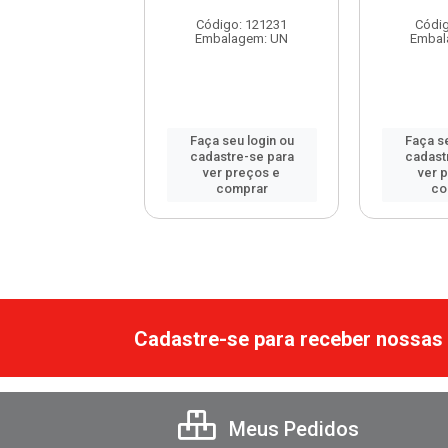
digo: 107927
Código: 121231
Códig
balagem: UN
Embalagem: UN
Embal
 seu login ou
Faça seu login ou
Faça se
astre-se para
cadastre-se para
cadast
er preços e
ver preços e
ver 
comprar
comprar
co
Cadastre-se para receber nossas 
Meus Pedidos