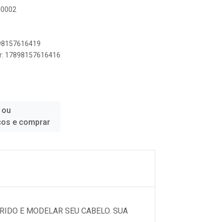
M0002
898157616419
er: 17898157616416
 ou
ços e comprar
RIDO E MODELAR SEU CABELO. SUA