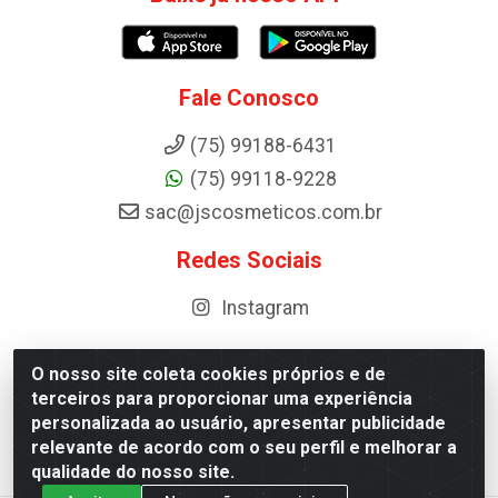
Fale Conosco
(75) 99188-6431
(75) 99118-9228
sac@jscosmeticos.com.br
Redes Sociais
Instagram
O nosso site coleta cookies próprios e de
terceiros para proporcionar uma experiência
Distribuidora de Cosméticos Antoneto LTDA - BA-052,
personalizada ao usuário, apresentar publicidade
km 87 - Industrial, Ipirá - BA, 44600-000 - CNPJ
relevante de acordo com o seu perfil e melhorar a
10.984.107/0001-75
qualidade do nosso site.