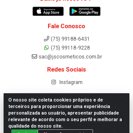
Fale Conosco
(75) 99188-6431
(75) 99118-9228
sac@jscosmeticos.com.br
Redes Sociais
Instagram
O nosso site coleta cookies próprios e de
terceiros para proporcionar uma experiência
Distribuidora de Cosméticos Antoneto LTDA - BA-052,
personalizada ao usuário, apresentar publicidade
km 87 - Industrial, Ipirá - BA, 44600-000 - CNPJ
relevante de acordo com o seu perfil e melhorar a
10.984.107/0001-75
qualidade do nosso site.