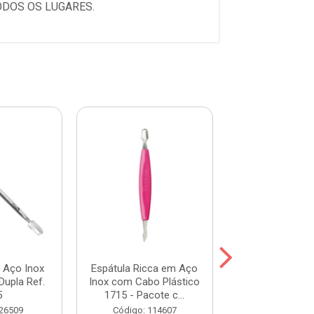
ODOS OS LUGARES.
 Aço Inox
Espátula Ricca em Aço
Espátula Ve
Dupla Ref.
Inox com Cabo Plástico
Descartável de
5
1715 - Pacote c...
3271 - 100 Un
 26509
Código: 114607
Código: 114