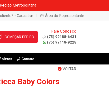
 Região Metropolitana
|
cliente? - Cadastrar
Área do Representante
Fale Conosco

(75) 99188-6431
COMEÇAR PEDIDO
(75) 99118-9228
Boletos
Contato
VOLTAR
Ricca Baby Colors