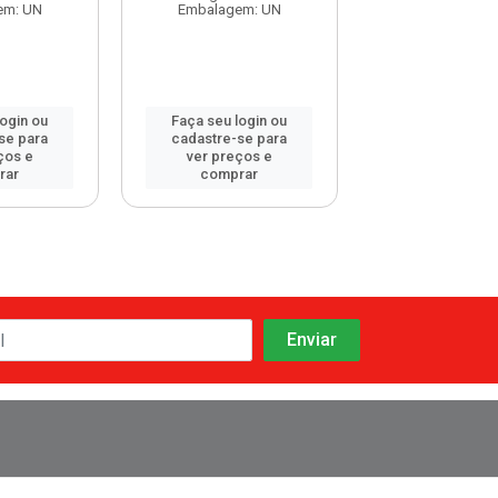
em: UN
Embalagem: UN
Embalagem: PC
login ou
Faça seu login ou
Faça seu log
se para
cadastre-se para
cadastre-se 
ços e
ver preços e
ver preços
rar
comprar
comprar