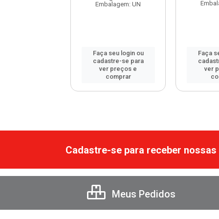
Embal
gem: PCT C/100
Embalagem: UN
 seu login ou
Faça seu login ou
Faça se
astre-se para
cadastre-se para
cadast
er preços e
ver preços e
ver 
comprar
comprar
co
Cadastre-se para receber nossas 
Meus Pedidos