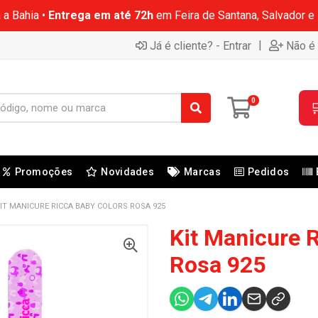
 a Bahia •
Entrega em até 72h
em Feira de Santana, Salvador e
|
Já é cliente? - Entrar
Não é 
0

Promoções
Novidades
Marcas
Pedidos
IT MANICURE RICCA BABY COLORS ROSA 925
Kit Manicure 
Rosa 925