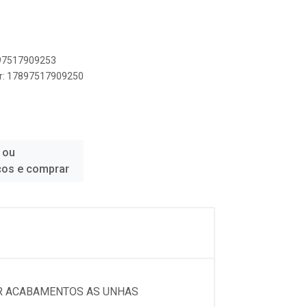
897517909253
er: 17897517909250
 ou
ços e comprar
DAR ACABAMENTOS AS UNHAS