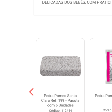
DELICADAS DOS BEBÊS, COM PRATICI
átula Vertix
Pedra Pomes Santa
Pedra Po
ável de Madeira
Clara Ref. 199 - Pacote
- 100 Unidades
com 6 Unidades
Códig
digo: 114336
Código: 112444