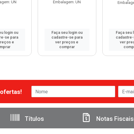
agem: UN
Embalagem: UN
Embalag
u login ou
Faça seu login ou
Faça seu 
re-se para
cadastre-se para
cadastre-
preços e
ver preços e
ver pre
mprar
comprar
comp
ofertas!
Títulos
Notas Fiscais