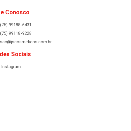
le Conosco
(75) 99188-6431
(75) 99118-9228
sac@jscosmeticos.com.br
des Sociais
Instagram