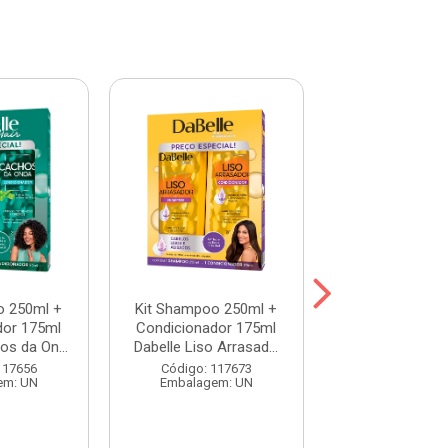
o 250ml +
Kit Shampoo 250ml +
Kit Shampoo 2
dor 175ml
Condicionador 175ml
Condicionador
os da On...
Dabelle Liso Arrasad...
Dabelle Resga
117656
Código: 117673
Código: 117
em: UN
Embalagem: UN
Embalagem: