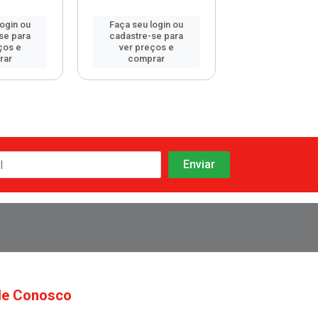
login ou
Faça seu login ou
Faça seu log
se para
cadastre-se para
cadastre-se 
ços e
ver preços e
ver preços
rar
comprar
comprar
le Conosco