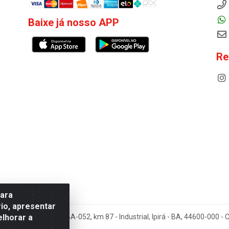
Baixe já nosso APP
Re
para
io, apresentar
elhorar a
cos Antoneto LTDA - BA-052, km 87 - Industrial, Ipirá - BA, 44600-000 