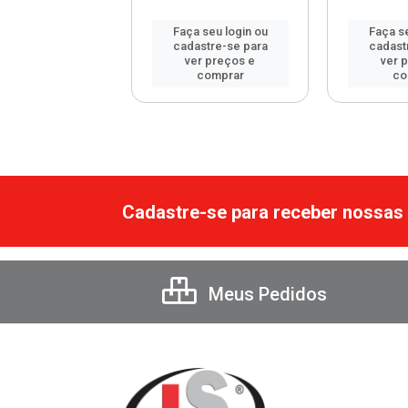
 seu login ou
Faça seu login ou
Faça se
astre-se para
cadastre-se para
cadast
er preços e
ver preços e
ver 
comprar
comprar
co
Cadastre-se para receber nossas 
Meus Pedidos