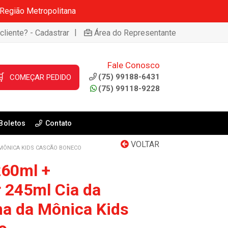
 Região Metropolitana
|
cliente? - Cadastrar
Área do Representante
Fale Conosco

(75) 99188-6431
COMEÇAR PEDIDO
(75) 99118-9228
Boletos
Contato
VOLTAR
MÔNICA KIDS CASCÃO BONECO
260ml +
 245ml Cia da
a da Mônica Kids