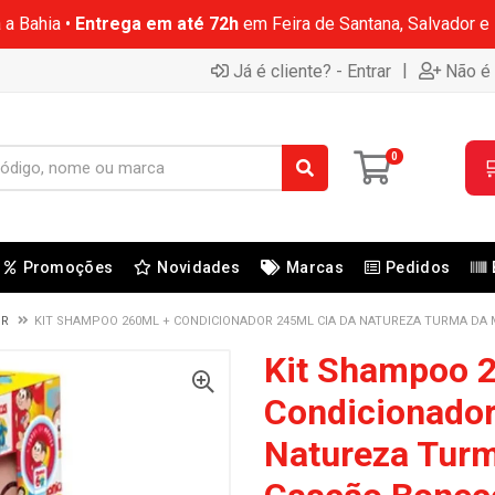
 a Bahia •
Entrega em até 72h
em Feira de Santana, Salvador e
|
Já é cliente? - Entrar
Não é 
0

Promoções
Novidades
Marcas
Pedidos
OR
KIT SHAMPOO 260ML + CONDICIONADOR 245ML CIA DA NATUREZA TURMA DA 
Kit Shampoo 
Condicionador
Natureza Turm