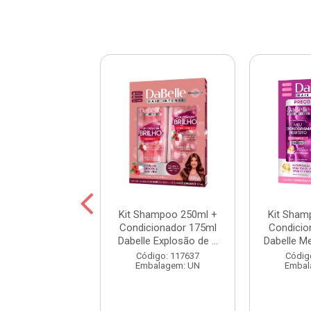
hampoo 250ml +
Kit Shampoo 250ml +
Kit Sham
cionador 175ml
Condicionador 175ml
Condicio
e Resgata Fios
Dabelle Explosão de ...
Dabelle Me
digo: 117677
Código: 117637
Códig
balagem: UN
Embalagem: UN
Embal