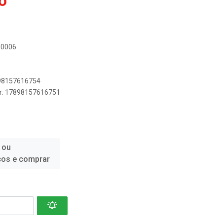
o
M0006
898157616754
er: 17898157616751
 ou
ços e comprar