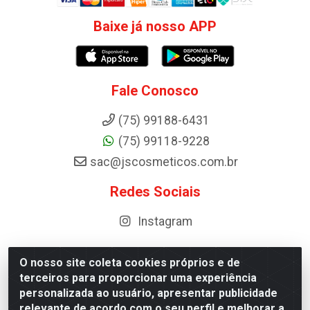
Baixe já nosso APP
Fale Conosco
(75) 99188-6431
(75) 99118-9228
sac@jscosmeticos.com.br
Redes Sociais
Instagram
O nosso site coleta cookies próprios e de
terceiros para proporcionar uma experiência
Distribuidora de Cosméticos Antoneto LTDA - BA-052,
personalizada ao usuário, apresentar publicidade
km 87 - Industrial, Ipirá - BA, 44600-000 - CNPJ
relevante de acordo com o seu perfil e melhorar a
10.984.107/0001-75