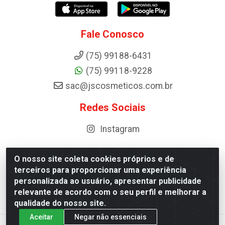
Fale Conosco
(75) 99188-6431
(75) 99118-9228
sac@jscosmeticos.com.br
Redes Sociais
Instagram
O nosso site coleta cookies próprios e de
terceiros para proporcionar uma experiência
Distribuidora de Cosméticos Antoneto LTDA - BA-052,
personalizada ao usuário, apresentar publicidade
km 87 - Industrial, Ipirá - BA, 44600-000 - CNPJ
relevante de acordo com o seu perfil e melhorar a
10.984.107/0001-75
qualidade do nosso site.
Aceitar
Negar não essenciais