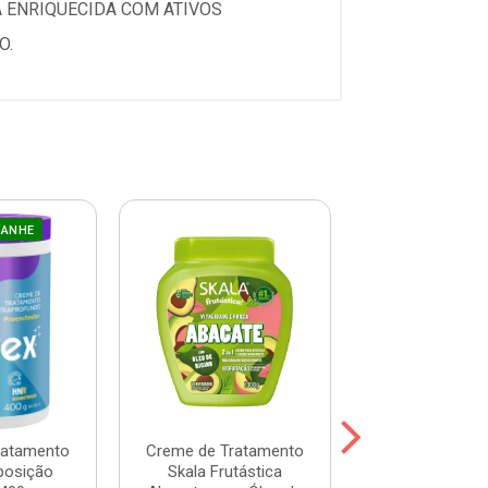
 ENRIQUECIDA COM ATIVOS
O.
GANHE
ratamento
Creme de Tratamento
Máscara Prohal
posição
Skala Frutástica
One 300