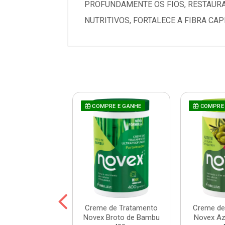
PROFUNDAMENTE OS FIOS, RESTAURA
NUTRITIVOS, FORTALECE A FIBRA CAP
COMPRE E GANHE
COMPRE 
 Prohall Select
Creme de Tratamento
Creme de
ne 300ml
Novex Broto de Bambu
Novex Aze