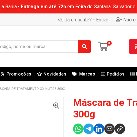
 a Bahia •
Entrega em até 72h
em Feira de Santana, Salvador e
|
Já é cliente? - Entrar
Não é 
0

Promoções
Novidades
Marcas
Pedidos
SCARA DE TRATAMENTO OX NUTRE 300G
Máscara de Tr
300g