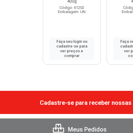
400g
digo: 120172
Código: 61202
Códig
balagem: UN
Embalagem: UN
Embal
 seu login ou
Faça seu login ou
Faça se
astre-se para
cadastre-se para
cadast
er preços e
ver preços e
ver 
comprar
comprar
co
Cadastre-se para receber nossas 
Meus Pedidos