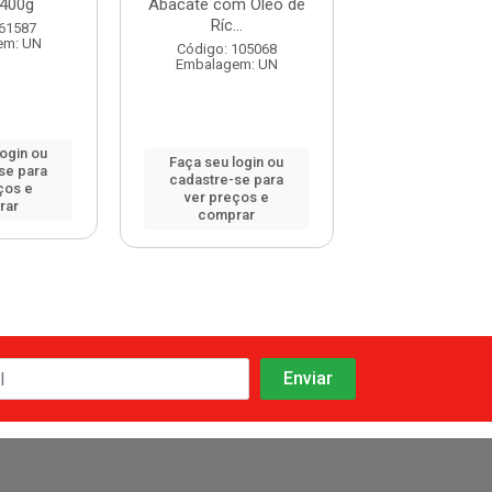
400g
Abacate com Óleo de
Ríc...
Código: 120
 61587
Embalagem:
em: UN
Código: 105068
Embalagem: UN
login ou
Faça seu log
Faça seu login ou
se para
cadastre-se 
cadastre-se para
ços e
ver preços
ver preços e
rar
comprar
comprar