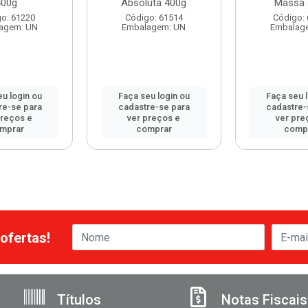
400g
Absoluta 400g
Massa 
o: 61220
Código: 61514
Código:
agem: UN
Embalagem: UN
Embalag
u login ou
Faça seu login ou
Faça seu 
re-se para
cadastre-se para
cadastre-
preços e
ver preços e
ver pre
mprar
comprar
comp
ofertas!
Títulos
Notas Fiscais