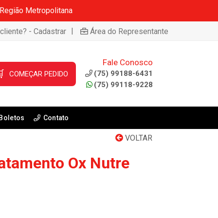
 Região Metropolitana
|
cliente? - Cadastrar
Área do Representante
Fale Conosco

(75) 99188-6431
COMEÇAR PEDIDO
(75) 99118-9228
Boletos
Contato
VOLTAR
atamento Ox Nutre