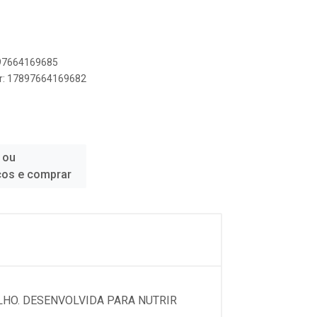
897664169685
er: 17897664169682
 ou
ços e comprar
LHO. DESENVOLVIDA PARA NUTRIR