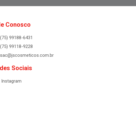
le Conosco
(75) 99188-6431
(75) 99118-9228
sac@jscosmeticos.com.br
des Sociais
Instagram