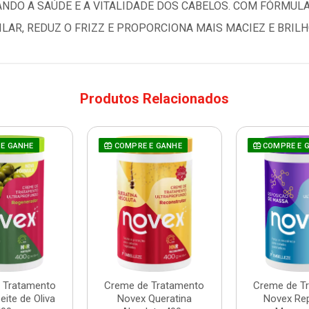
NDO A SAÚDE E A VITALIDADE DOS CABELOS. COM FÓRMULA
ILAR, REDUZ O FRIZZ E PROPORCIONA MAIS MACIEZ E BRILH
Produtos Relacionados
E GANHE
COMPRE E GANHE
COMPRE E 
 Tratamento
Creme de Tratamento
Creme de T
ite de Oliva
Novex Queratina
Novex Re