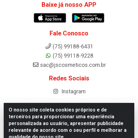
Baixe já nosso APP
Fale Conosco
(75) 99188-6431
(75) 99118-9228
sac@jscosmeticos.com.br
Redes Sociais
Instagram
O nosso site coleta cookies próprios e de
terceiros para proporcionar uma experiência
Distribuidora de Cosméticos Antoneto LTDA - BA-052,
personalizada ao usuário, apresentar publicidade
km 87 - Industrial, Ipirá - BA, 44600-000 - CNPJ
relevante de acordo com o seu perfil e melhorar a
10.984.107/0001-75
qualidade do nosso site.