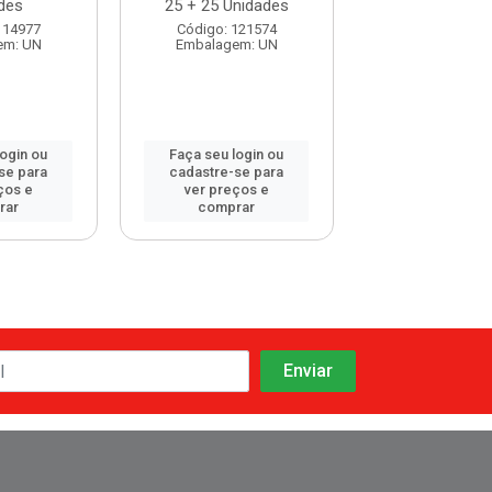
des
25 + 25 Unidades
2526 - 2 U.
114977
Código: 121574
Código: 120
em: UN
Embalagem: UN
Embalagem:
login ou
Faça seu login ou
Faça seu log
se para
cadastre-se para
cadastre-se 
ços e
ver preços e
ver preços
rar
comprar
comprar