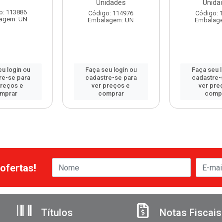
Unidades
Unida
o: 113886
Código: 114976
Código: 
agem: UN
Embalagem: UN
Embalag
u login ou
Faça seu login ou
Faça seu 
re-se para
cadastre-se para
cadastre-
preços e
ver preços e
ver pre
mprar
comprar
comp
ofertas!
Títulos
Notas Fiscais