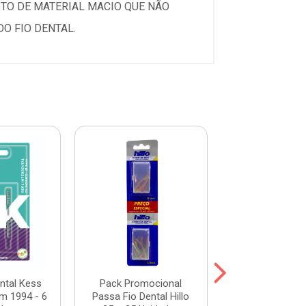
ITO DE MATERIAL MACIO QUE NÃO
O FIO DENTAL.
ental Kess
Pack Promocional
Refil para Escov
mm 1994 - 6
Passa Fio Dental Hillo
Elétrica Kess S