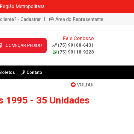
 Região Metropolitana
|
cliente? - Cadastrar
Área do Representante
Fale Conosco

(75) 99188-6431
COMEÇAR PEDIDO
(75) 99118-9228
Boletos
Contato
VOLTAR
s 1995 - 35 Unidades