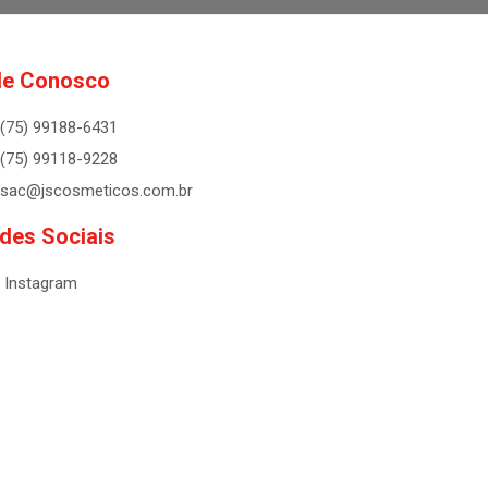
le Conosco
(75) 99188-6431
(75) 99118-9228
sac@jscosmeticos.com.br
des Sociais
Instagram