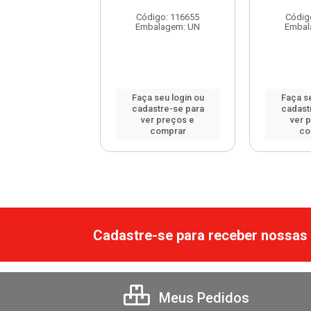
526 - 2 U...
Código: 116655
Códig
digo: 120165
Embalagem: UN
Embal
balagem: UN
 seu login ou
Faça seu login ou
Faça se
astre-se para
cadastre-se para
cadast
er preços e
ver preços e
ver 
comprar
comprar
co
Cadastre-se para receber nossas 
Meus Pedidos