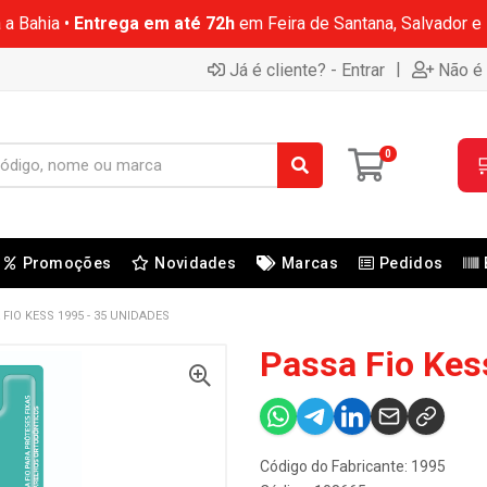
 a Bahia •
Entrega em até 72h
em Feira de Santana, Salvador e
|
Já é cliente? - Entrar
Não é 
0

Promoções
Novidades
Marcas
Pedidos
FIO KESS 1995 - 35 UNIDADES
Passa Fio Kes
Código do Fabricante: 1995