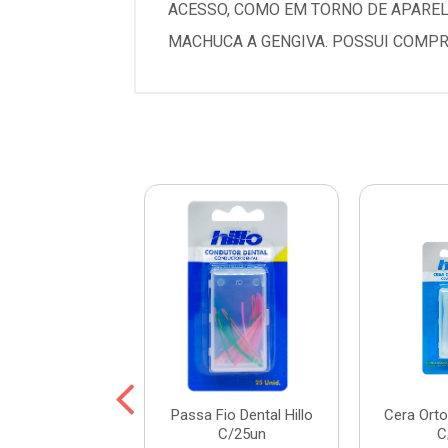
ACESSO, COMO EM TORNO DE APARELH
MACHUCA A GENGIVA. POSSUI COMPR
ara Escova Dental
Passa Fio Dental Hillo
Cera Orto
 Kess Soni-K 100
C/25un
C