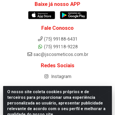
Baixe já nosso APP
Fale Conosco
(75) 99188-6431
(75) 99118-9228
sac@jscosmeticos.com.br
Redes Sociais
Instagram
O nosso site coleta cookies próprios e de
terceiros para proporcionar uma experiência
Distribuidora de Cosméticos Antoneto LTDA - BA-052,
personalizada ao usuário, apresentar publicidade
km 87 - Industrial, Ipirá - BA, 44600-000 - CNPJ
relevante de acordo com o seu perfil e melhorar a
10.984.107/0001-75
qualidade do nosso site.