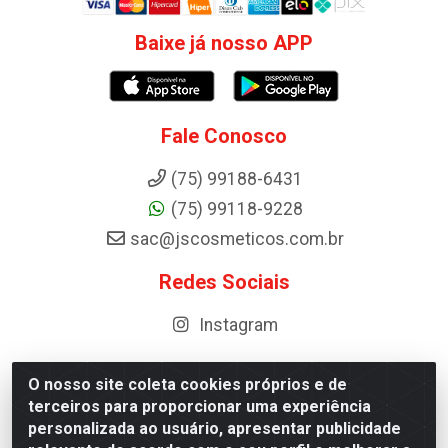
Baixe já nosso APP
Fale Conosco
(75) 99188-6431
(75) 99118-9228
sac@jscosmeticos.com.br
Redes Sociais
Instagram
O nosso site coleta cookies próprios e de
terceiros para proporcionar uma experiência
Distribuidora de Cosméticos Antoneto LTDA - BA-052,
personalizada ao usuário, apresentar publicidade
km 87 - Industrial, Ipirá - BA, 44600-000 - CNPJ