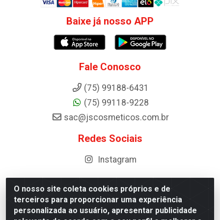
Baixe já nosso APP
Fale Conosco
(75) 99188-6431
(75) 99118-9228
sac@jscosmeticos.com.br
Redes Sociais
Instagram
O nosso site coleta cookies próprios e de
terceiros para proporcionar uma experiência
Distribuidora de Cosméticos Antoneto LTDA - BA-052,
personalizada ao usuário, apresentar publicidade
km 87 - Industrial, Ipirá - BA, 44600-000 - CNPJ