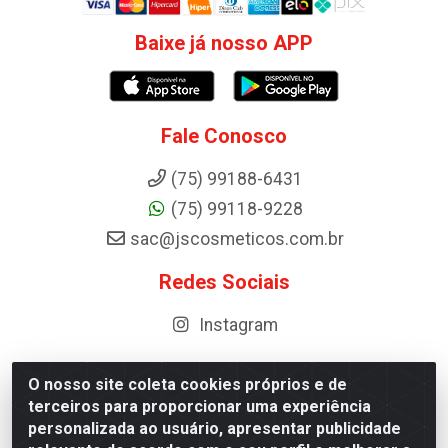
Baixe já nosso APP
Fale Conosco
(75) 99188-6431
(75) 99118-9228
sac@jscosmeticos.com.br
Redes Sociais
Instagram
O nosso site coleta cookies próprios e de
terceiros para proporcionar uma experiência
Distribuidora de Cosméticos Antoneto LTDA - BA-052,
personalizada ao usuário, apresentar publicidade
km 87 - Industrial, Ipirá - BA, 44600-000 - CNPJ