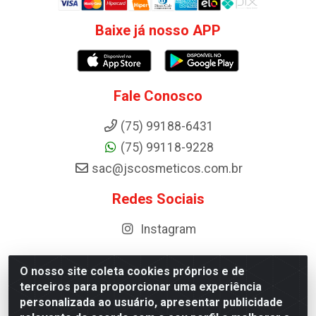
Baixe já nosso APP
Fale Conosco
(75) 99188-6431
(75) 99118-9228
sac@jscosmeticos.com.br
Redes Sociais
Instagram
O nosso site coleta cookies próprios e de
terceiros para proporcionar uma experiência
Distribuidora de Cosméticos Antoneto LTDA - BA-052,
personalizada ao usuário, apresentar publicidade
km 87 - Industrial, Ipirá - BA, 44600-000 - CNPJ